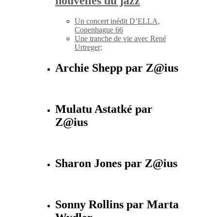
nouvelles du jazz
Un concert inédit D’ELLA,
Copenhague 66
Une tranche de vie avec René
Urtreger;
Archie Shepp par Z@ius
Mulatu Astatké par
Z@ius
Sharon Jones par Z@ius
Sonny Rollins par Marta