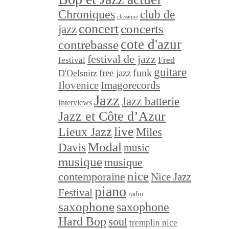
Chroniques
club de
classique
concert
concerts
jazz
cote d'azur
contrebasse
festival de jazz
festival
Fred
guitare
funk
free jazz
D'Oelsnitz
Ilovenice
Imagorecords
Jazz
Jazz batterie
Interviews
Jazz et Côte d’Azur
live
Lieux Jazz
Miles
Modal
Davis
music
musique
musique
nice
contemporaine
Nice Jazz
piano
Festival
radio
saxophone
saxophone
Hard Bop
soul
tremplin nice