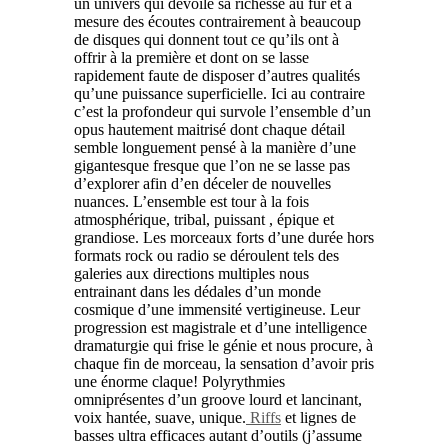
un univers qui dévoile sa richesse au fur et à
mesure des écoutes contrairement à beaucoup
de disques qui donnent tout ce qu’ils ont à
offrir à la première et dont on se lasse
rapidement faute de disposer d’autres qualités
qu’une puissance superficielle. Ici au contraire
c’est la profondeur qui survole l’ensemble d’un
opus hautement maitrisé dont chaque détail
semble longuement pensé à la manière d’une
gigantesque fresque que l’on ne se lasse pas
d’explorer afin d’en déceler de nouvelles
nuances. L’ensemble est tour à la fois
atmosphérique, tribal, puissant , épique et
grandiose. Les morceaux forts d’une durée hors
formats rock ou radio se déroulent tels des
galeries aux directions multiples nous
entrainant dans les dédales d’un monde
cosmique d’une immensité vertigineuse. Leur
progression est magistrale et d’une intelligence
dramaturgie qui frise le génie et nous procure, à
chaque fin de morceau, la sensation d’avoir pris
une énorme claque! Polyrythmies
omniprésentes d’un groove lourd et lancinant,
voix hantée, suave, unique.
Riffs
et lignes de
basses ultra efficaces autant d’outils (j’assume