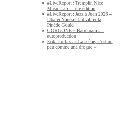
#LiveReport : Tremplin Nice
Music Lab – 1ère édition
#LiveReport : Jazz à Juan 2026 –
Dhafer Youssef fait vibrer la
Pinède Gould
GORGONE « Barminam » –
autoproduction
Erik Truffaz : « La scène, c’est un
peu comme une drogue »