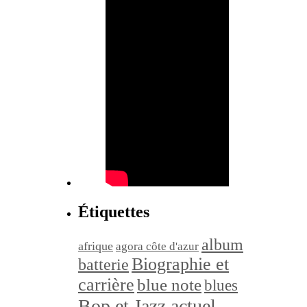
Étiquettes
album
afrique
agora côte d'azur
Biographie et
batterie
carrière
blue note
blues
Bop et Jazz actuel