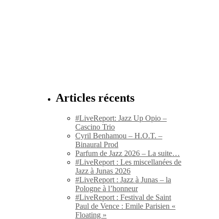
Articles récents
#LiveReport: Jazz Up Opio –
Cascino Trio
Cyril Benhamou – H.O.T. –
Binaural Prod
Parfum de Jazz 2026 – La suite…
#LiveReport : Les miscellanées de
Jazz à Junas 2026
#LiveReport : Jazz à Junas – la
Pologne à l’honneur
#LiveReport : Festival de Saint
Paul de Vence : Emile Parisien «
Floating »