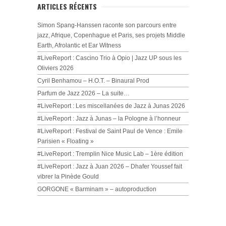
ARTICLES RÉCENTS
Simon Spang-Hanssen raconte son parcours entre
jazz, Afrique, Copenhague et Paris, ses projets Middle
Earth, Afrolantic et Ear Witness
#LiveReport : Cascino Trio à Opio | Jazz UP sous les
Oliviers 2026
Cyril Benhamou – H.O.T. – Binaural Prod
Parfum de Jazz 2026 – La suite…
#LiveReport : Les miscellanées de Jazz à Junas 2026
#LiveReport : Jazz à Junas – la Pologne à l’honneur
#LiveReport : Festival de Saint Paul de Vence : Emile
Parisien « Floating »
#LiveReport : Tremplin Nice Music Lab – 1ère édition
#LiveReport : Jazz à Juan 2026 – Dhafer Youssef fait
vibrer la Pinède Gould
GORGONE « Barminam » – autoproduction