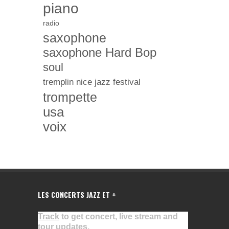
piano
radio
saxophone
saxophone Hard Bop
soul
tremplin nice jazz festival
trompette
usa
voix
LES CONCERTS JAZZ ET +
Track
to get concert, live stream and
tour updates.