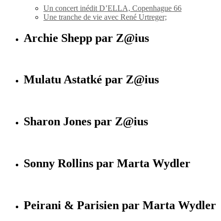
Un concert inédit D’ELLA, Copenhague 66
Une tranche de vie avec René Urtreger;
Archie Shepp par Z@ius
Mulatu Astatké par Z@ius
Sharon Jones par Z@ius
Sonny Rollins par Marta Wydler
Peirani & Parisien par Marta Wydler