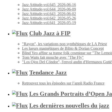
Jazz Attitude-vol.645_2026-06-16
Jazz Attitude-vol.644_2026-06-09
Jazz Attitude-vol.643_2026-06-02
Jazz Attitude-vol.642_2026-05-26
Jazz Attitude-vol.641_2026-05-19
Club Jazz à FIP
"Rayon", les variations pop synthétiques de LA Priest
Les lueurs magnétiques de Bibio & Dorian Concept
Blind Yeo affine sa transe folk cosmique sur "The Lemoi
Tom Waits fait mouche avec "The Fly"
"Los Ojos Del Cóndor", l'envol andin d'Hermanos Gutié
Tendance Jazz
Retrouvez tous les épisodes sur l’appli Radio France
Les Grands Portraits d’Open Ja
Les dernières nouvelles du jazz