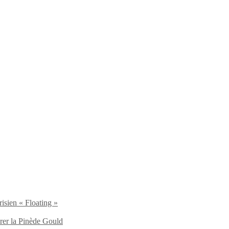
isien « Floating »
brer la Pinède Gould