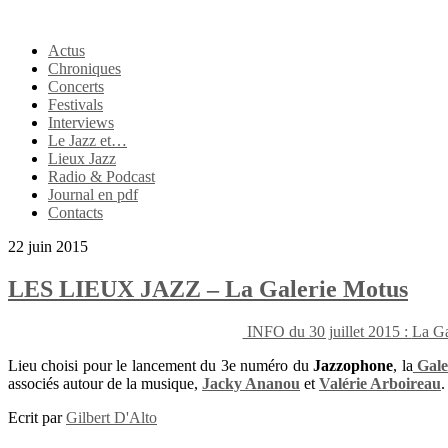
Actus
Chroniques
Concerts
Festivals
Interviews
Le Jazz et…
Lieux Jazz
Radio & Podcast
Journal en pdf
Contacts
22 juin 2015
LES LIEUX JAZZ – La Galerie Motus
INFO du 30 juillet 2015 :
La Ga
Lieu choisi pour le lancement du 3e numéro du
Jazzophone
, la
Gale
associés autour de la musique,
Jacky Ananou
et
Valérie Arboireau
Ecrit par
Gilbert D'Alto