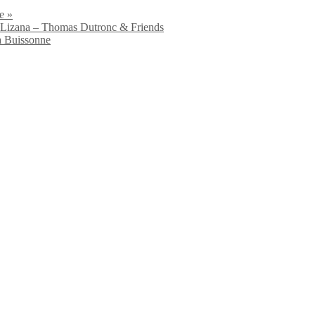
e »
io Lizana – Thomas Dutronc & Friends
a Buissonne