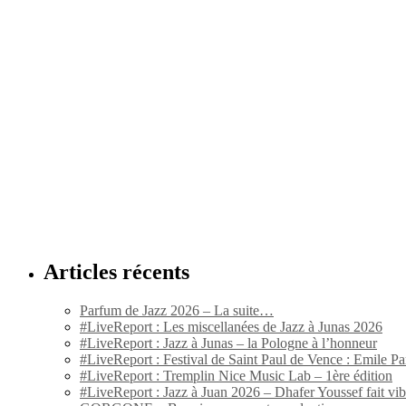
Articles récents
Parfum de Jazz 2026 – La suite…
#LiveReport : Les miscellanées de Jazz à Junas 2026
#LiveReport : Jazz à Junas – la Pologne à l’honneur
#LiveReport : Festival de Saint Paul de Vence : Emile Par
#LiveReport : Tremplin Nice Music Lab – 1ère édition
#LiveReport : Jazz à Juan 2026 – Dhafer Youssef fait vi