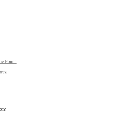
ne Point"
rrez
zz