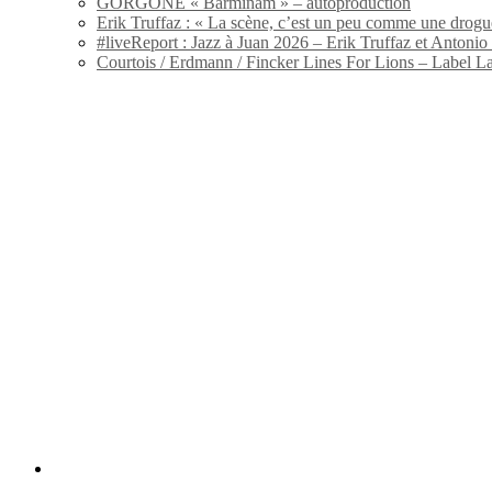
GORGONE « Barminam » – autoproduction
Erik Truffaz : « La scène, c’est un peu comme une drogu
#liveReport : Jazz à Juan 2026 – Erik Truffaz et Anton
Courtois / Erdmann / Fincker Lines For Lions – Label L