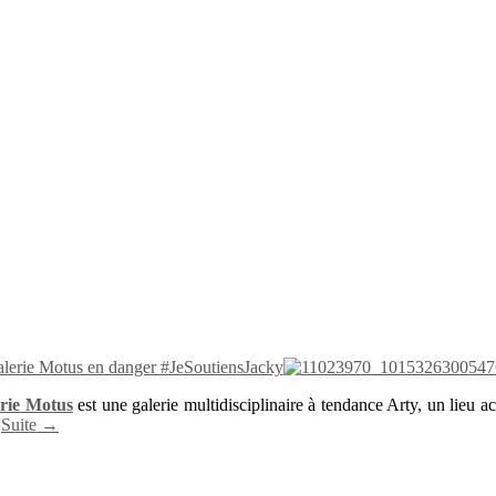
lerie Motus en danger
#JeSoutiensJacky
rie Motus
est une galerie multidisciplinaire à tendance Arty, un lieu a
.
Suite →