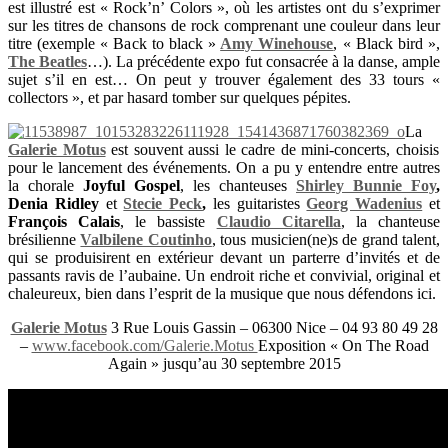
est illustré est « Rock’n’ Colors », où les artistes ont du s’exprimer
sur les titres de chansons de rock comprenant une couleur dans leur
titre (exemple « Back to black »
Amy Winehouse
, « Black bird »,
The Beatles
…). La précédente expo fut consacrée à la danse, ample
sujet s’il en est… On peut y trouver également des 33 tours «
collectors », et par hasard tomber sur quelques pépites.
La
Galerie Motus
est souvent aussi le cadre de mini-concerts, choisis
pour le lancement des événements. On a pu y entendre entre autres
la chorale
Joyful Gospel
, les chanteuses
Shirley Bunnie Foy
,
Denia Ridley
et
Stecie Peck
,
les guitaristes
Georg Wadenius
et
François Calais
, le bassiste
Claudio Citarella
, la chanteuse
brésilienne
Valbilene Coutinho
, tous musicien(ne)s de grand talent,
qui se produisirent en extérieur devant un parterre d’invités et de
passants ravis de l’aubaine. Un endroit riche et convivial, original et
chaleureux, bien dans l’esprit de la musique que nous défendons ici.
Galerie Motus
3 Rue Louis Gassin – 06300 Nice – 04 93 80 49 28
–
www.facebook.com/Galerie.Motus
Exposition « On The Road
Again » jusqu’au 30 septembre 2015