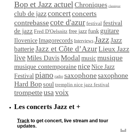
Bop et Jazz actuel
Chroniques
classique
concert
concerts
club de jazz
cote d'azur
contrebasse
festival
festival
de jazz
guitare
funk
free jazz
Fred D'Oelsnitz
Jazz
Jazz
Ilovenice
Imagorecords
Interviews
Jazz et Côte d’Azur
Lieux Jazz
batterie
live
Modal
musique
Miles Davis
music
nice
musique contemporaine
Nice Jazz
piano
saxophone
saxophone
Festival
radio
Hard Bop
soul
tremplin nice jazz festival
trompette
usa
voix
Les concerts Jazz et +
Track
to get concert, live stream and tour
updates.