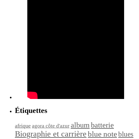
Étiquettes
album
batterie
afrique
agora côte d'azur
Biographie et carrière
blue note
blues