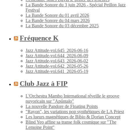
La Bande Sonore du 3 juin 2026 - Spécial Peillon Jazz
Festival
La Bande Sonore du 01 avril 2026
La Bande Sonore du 04 mars 2026
La Bande Sonore du 03 décembre 2025
Fréquence K
Jazz Attitude-vol.645_2026-06-16
Jazz Attitude-vol.644_2026-06-09
Jazz Attitude-vol.643_2026-06-02
Jazz Attitude-vol.642_2026-05-26
Jazz Attitude-vol.641_2026-05-19
Club Jazz à FIP
L'Orchestra Mambo International réveille le groove
nuyoricain sur "Apúntalo"
La nouvelle Pandore de Floating Points
"Rayon", les variations pop synthétiques de LA Priest
Les lueurs magnétiques de Bibio & Dorian Concept
Blind Yeo affine sa transe folk cosmique sur "The
Lemoine Point"