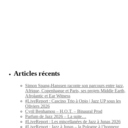
Articles récents
Simon Spang-Hanssen raconte son parcours entre jazz,
Afrique, Copenhague et Paris, ses projets Middle Earth,
Afrolantic et Ear Witness
#LiveReport : Cascino Trio à Opio | Jazz UP sous les
Oliviers 2026
Cyril Benhamou – H.O.T. – Binaural Prod
Parfum de Jazz 2026 – La suite…
#LiveReport : Les miscellanées de Jazz à Junas 2026
#LiveReport : Jazz à Junas – la Pologne à l’honneur