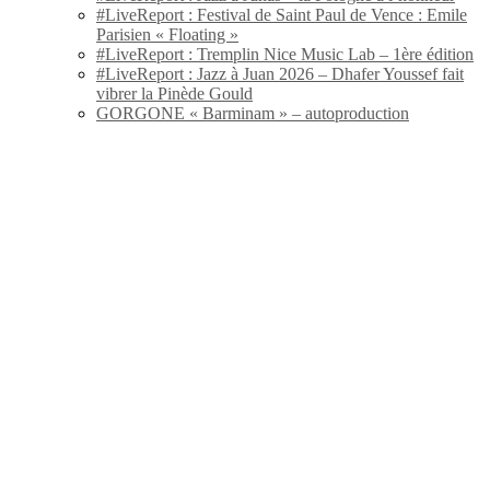
#LiveReport : Festival de Saint Paul de Vence : Emile
Parisien « Floating »
#LiveReport : Tremplin Nice Music Lab – 1ère édition
#LiveReport : Jazz à Juan 2026 – Dhafer Youssef fait
vibrer la Pinède Gould
GORGONE « Barminam » – autoproduction