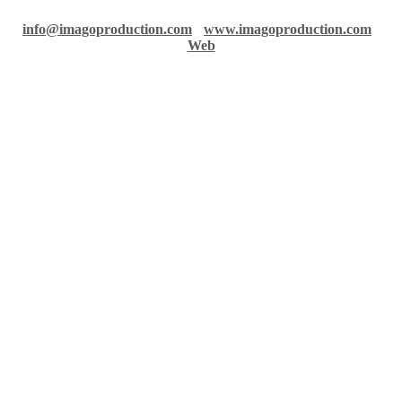
36 rue Richelmi - 06300 Nice - France
info@imagoproduction.com
-
www.imagoproduction.com
-
Web