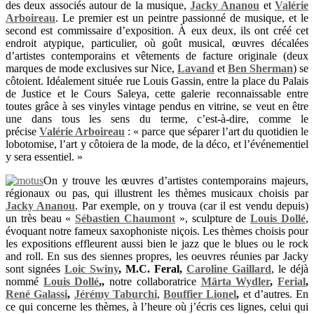
des deux associés autour de la musique,
Jacky Ananou
et
Valérie
Arboireau
.
Le premier est un peintre passionné de musique, et le
second est commissaire d’exposition. À eux deux, ils ont créé cet
endroit atypique, particulier, où goût musical, œuvres décalées
d’artistes contemporains et vêtements de facture originale (deux
marques de mode exclusives sur Nice,
Lavand
et
Ben Sherman
) se
côtoient. Idéalement située rue Louis Gassin, entre la place du Palais
de Justice et le Cours Saleya, cette galerie reconnaissable entre
toutes grâce à ses vinyles vintage pendus en vitrine, se veut en être
une dans tous les sens du terme, c’est-à-dire, comme le
précise
Valérie Arboireau
: « parce que séparer l’art du quotidien le
lobotomise, l’art y côtoiera de la mode, de la déco, et l’événementiel
y sera essentiel. »
On y trouve les œuvres d’artistes contemporains majeurs,
régionaux ou pas, qui illustrent les thèmes musicaux choisis par
Jacky Ananou
. Par exemple, on y trouva (car il est vendu depuis)
un très beau «
Sébastien Chaumont
», sculpture de
Louis Dollé
,
évoquant notre fameux saxophoniste niçois. Les thèmes choisis pour
les expositions effleurent aussi bien le jazz que le blues ou le rock
and roll. En sus des siennes propres, les oeuvres réunies par Jacky
sont signées
Loic Swiny
, M.C. Feral,
Caroline Gaillard
, le déjà
nommé
Louis Dollé
,,
notre collaboratrice
Märta Wydler
,
Ferial
,
René Galassi
,
Jérémy Taburchi
,
Bouffier Lionel
,
et d’autres. En
ce qui concerne les thèmes, à l’heure où j’écris ces lignes, celui qui