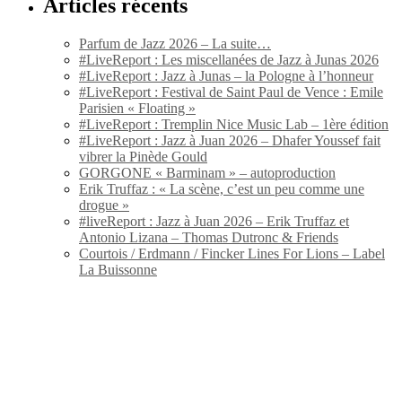
Articles récents
Parfum de Jazz 2026 – La suite…
#LiveReport : Les miscellanées de Jazz à Junas 2026
#LiveReport : Jazz à Junas – la Pologne à l’honneur
#LiveReport : Festival de Saint Paul de Vence : Emile
Parisien « Floating »
#LiveReport : Tremplin Nice Music Lab – 1ère édition
#LiveReport : Jazz à Juan 2026 – Dhafer Youssef fait
vibrer la Pinède Gould
GORGONE « Barminam » – autoproduction
Erik Truffaz : « La scène, c’est un peu comme une
drogue »
#liveReport : Jazz à Juan 2026 – Erik Truffaz et
Antonio Lizana – Thomas Dutronc & Friends
Courtois / Erdmann / Fincker Lines For Lions – Label
La Buissonne