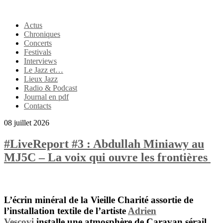
Actus
Chroniques
Concerts
Festivals
Interviews
Le Jazz et…
Lieux Jazz
Radio & Podcast
Journal en pdf
Contacts
08 juillet 2026
#LiveReport #3 : Abdullah Miniawy au
MJ5C – La voix qui ouvre les frontières
L’écrin minéral de la Vieille Charité assortie de
l’installation textile de l’artiste
Adrien
Vescovi
installe une atmosphère de Caravan sérail.