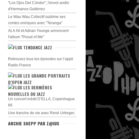
"Los Ojos Del Cóndor", l'envol andin
d'Hermanos Gutiérrez
Le Wau Wau Collectif sublime ses
contes oniriques avec "Teranga"
ALA.NI et Adrian Younge annoncent
l'album "Proud of Me"
TENDANCE JAZZ
Retrouvez tous les épisodes sur l’appli
Radio France
LES GRANDS PORTRAITS
D’OPEN JAZZ
LES DERNIÈRES
NOUVELLES DU JAZZ
Un concert inédit D’ELLA, Copenhague
66
Une tranche de vie avec René Urtreger;
ARCHIE SHEPP PAR Z@IUS