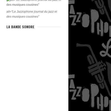
alt="Le Jazzophone journal du jazz et
des musiques cousines"
LA BANDE SONORE