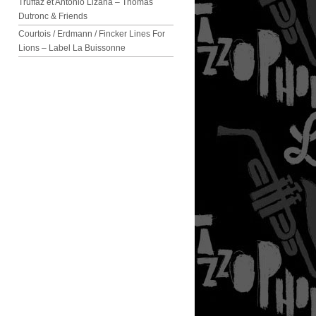
Truffaz et Antonio Lizana – Thomas
Dutronc & Friends
Courtois / Erdmann / Fincker Lines For
Lions – Label La Buissonne