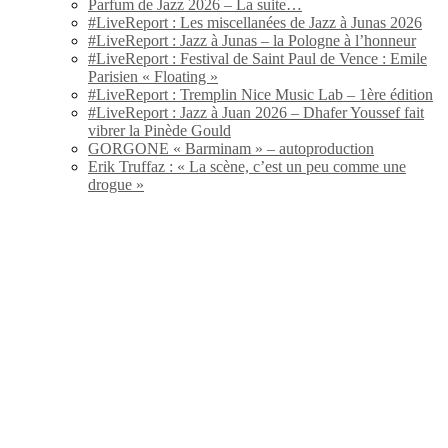
Parfum de Jazz 2026 – La suite…
#LiveReport : Les miscellanées de Jazz à Junas 2026
#LiveReport : Jazz à Junas – la Pologne à l’honneur
#LiveReport : Festival de Saint Paul de Vence : Emile
Parisien « Floating »
#LiveReport : Tremplin Nice Music Lab – 1ère édition
#LiveReport : Jazz à Juan 2026 – Dhafer Youssef fait
vibrer la Pinède Gould
GORGONE « Barminam » – autoproduction
Erik Truffaz : « La scène, c’est un peu comme une
drogue »