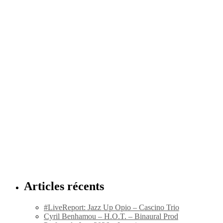
Articles récents
#LiveReport: Jazz Up Opio – Cascino Trio
Cyril Benhamou – H.O.T. – Binaural Prod