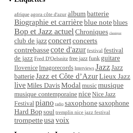
album
batterie
afrique
agora côte d'azur
Biographie et carrière
blue note
blues
Bop et Jazz actuel
Chroniques
classique
concert
concerts
club de jazz
cote d'azur
contrebasse
festival
festival
de jazz
guitare
funk
free jazz
Fred D'Oelsnitz
Jazz
Jazz
Ilovenice
Imagorecords
Interviews
Jazz et Côte d’Azur
Lieux Jazz
batterie
live
Modal
musique
Miles Davis
music
nice
musique contemporaine
Nice Jazz
piano
saxophone
saxophone
Festival
radio
Hard Bop
soul
tremplin nice jazz festival
trompette
usa
voix