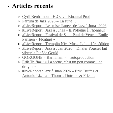
Articles récents
Cyril Benhamou – H.O.T. – Binaural Prod
Parfum de Jazz 2026 – La suite…
#LiveReport : Les miscellanées de Jazz à Junas 2026
#LiveReport : Jazz à Junas – la Pologne à l’honneur
#LiveReport : Festival de Saint Paul de Vence : Emile
Parisien « Floating »
#LiveReport : Tremplin Nice Music Lab – 1ère édition
#LiveReport : Jazz à Juan 2026 – Dhafer Youssef fait
vibrer la Pinède Gould
GORGONE « Barminam » – autoproduction
Erik Truffaz : « La scène, c’est un peu comme une
drogue »
#liveReport : Jazz à Juan 2026 – Erik Truffaz et
Antonio Lizana – Thomas Dutronc & Friends