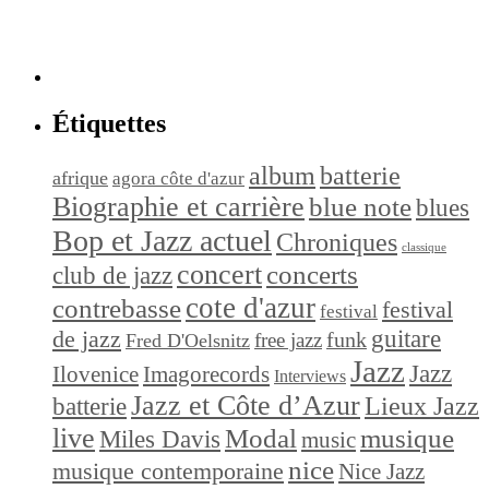
Étiquettes
album
batterie
afrique
agora côte d'azur
Biographie et carrière
blue note
blues
Bop et Jazz actuel
Chroniques
classique
concert
concerts
club de jazz
cote d'azur
contrebasse
festival
festival
de jazz
guitare
funk
free jazz
Fred D'Oelsnitz
Jazz
Jazz
Ilovenice
Imagorecords
Interviews
Jazz et Côte d’Azur
Lieux Jazz
batterie
live
Modal
musique
Miles Davis
music
nice
musique contemporaine
Nice Jazz