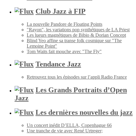
Club Jazz à FIP
La nouvelle Pandore de Floating Points
"Rayon", les variations pop synthétiques de LA Priest
Les lueurs magnétiques de Bibio & Dorian Concept
Blind Yeo affine sa transe folk cosmique sur "The
Lemoine Point"
Tom Waits fait mouche avec "The Fly"
Tendance Jazz
Retrouvez tous les épisodes sur l’appli Radio France
Les Grands Portraits d’Open
Jazz
Les dernières nouvelles du jazz
Un concert inédit D’ELLA, Copenhague 66
Une tranche de vie avec René Urtreger;