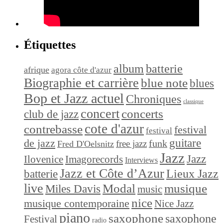
Étiquettes
album
batterie
afrique
agora côte d'azur
Biographie et carrière
blue note
blues
Bop et Jazz actuel
Chroniques
classique
concert
concerts
club de jazz
cote d'azur
contrebasse
festival
festival
de jazz
guitare
funk
free jazz
Fred D'Oelsnitz
Jazz
Jazz
Ilovenice
Imagorecords
Interviews
Jazz et Côte d’Azur
Lieux Jazz
batterie
live
Modal
musique
Miles Davis
music
nice
musique contemporaine
Nice Jazz
piano
saxophone
saxophone
Festival
radio