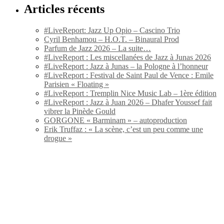
Articles récents
#LiveReport: Jazz Up Opio – Cascino Trio
Cyril Benhamou – H.O.T. – Binaural Prod
Parfum de Jazz 2026 – La suite…
#LiveReport : Les miscellanées de Jazz à Junas 2026
#LiveReport : Jazz à Junas – la Pologne à l’honneur
#LiveReport : Festival de Saint Paul de Vence : Emile
Parisien « Floating »
#LiveReport : Tremplin Nice Music Lab – 1ère édition
#LiveReport : Jazz à Juan 2026 – Dhafer Youssef fait
vibrer la Pinède Gould
GORGONE « Barminam » – autoproduction
Erik Truffaz : « La scène, c’est un peu comme une
drogue »