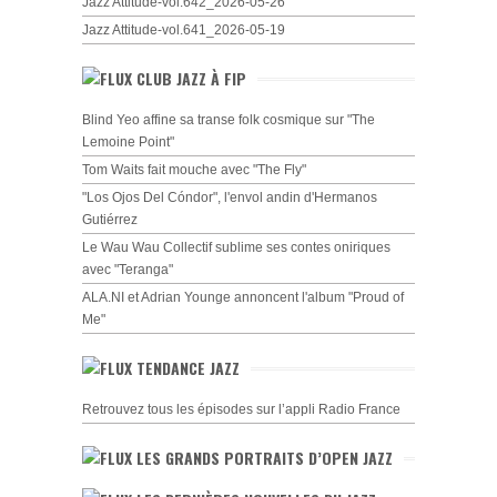
Jazz Attitude-vol.642_2026-05-26
Jazz Attitude-vol.641_2026-05-19
CLUB JAZZ À FIP
Blind Yeo affine sa transe folk cosmique sur "The
Lemoine Point"
Tom Waits fait mouche avec "The Fly"
"Los Ojos Del Cóndor", l'envol andin d'Hermanos
Gutiérrez
Le Wau Wau Collectif sublime ses contes oniriques
avec "Teranga"
ALA.NI et Adrian Younge annoncent l'album "Proud of
Me"
TENDANCE JAZZ
Retrouvez tous les épisodes sur l’appli Radio France
LES GRANDS PORTRAITS D’OPEN JAZZ