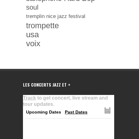
soul
tremplin nice jazz festival
trompette
usa
voix
LES CONCERTS JAZZ ET +
Track
to get concert, live stream and
tour updates.
Upcoming Dates
Past Dates