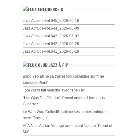
FRÉQUENCE K
Jazz Attitude-vol.645_2026-06-16
Jazz Attitude-vol.644_2026-06-09
Jazz Attitude-vol.643_2026-06-02
Jazz Attitude-vol.642_2026-05-26
Jazz Attitude-vol.641_2026-05-19
CLUB JAZZ À FIP
Blind Yeo affine sa transe folk cosmique sur "The
Lemoine Point"
Tom Waits fait mouche avec "The Fly"
"Los Ojos Del Cóndor", l'envol andin d'Hermanos
Gutiérrez
Le Wau Wau Collectif sublime ses contes oniriques
avec "Teranga"
ALA.NI et Adrian Younge annoncent l'album "Proud of
Me"