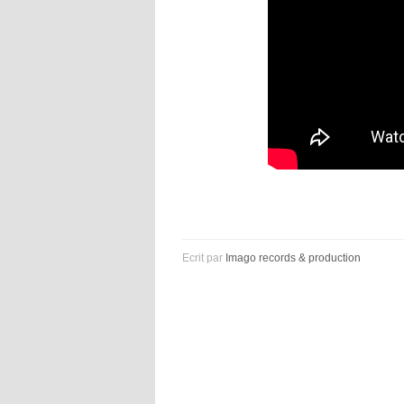
Ecrit par
Imago records & production