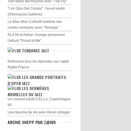
Tom Waits fait mouche avec "The Fly"
"Los Ojos Del Cóndor", l'envol andin
d'Hermanos Gutiérrez
Le Wau Wau Collectif sublime ses
contes oniriques avec "Teranga"
ALA.NI et Adrian Younge annoncent
l'album "Proud of Me"
TENDANCE JAZZ
Retrouvez tous les épisodes sur l’appli
Radio France
LES GRANDS PORTRAITS
D’OPEN JAZZ
LES DERNIÈRES
NOUVELLES DU JAZZ
Un concert inédit D’ELLA, Copenhague
66
Une tranche de vie avec René Urtreger;
ARCHIE SHEPP PAR Z@IUS