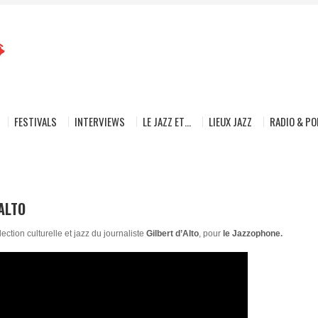
FESTIVALS
INTERVIEWS
LE JAZZ ET…
LIEUX JAZZ
RADIO & P
’ALTO
ection culturelle et jazz du journaliste
Gilbert d’Alto
, pour
le Jazzophone
.