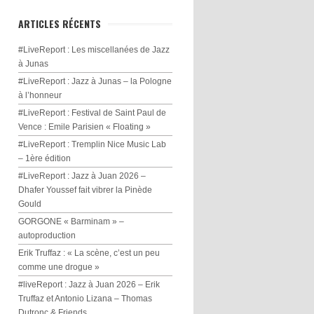
ARTICLES RÉCENTS
#LiveReport : Les miscellanées de Jazz
à Junas
#LiveReport : Jazz à Junas – la Pologne
à l’honneur
#LiveReport : Festival de Saint Paul de
Vence : Emile Parisien « Floating »
#LiveReport : Tremplin Nice Music Lab
– 1ère édition
#LiveReport : Jazz à Juan 2026 –
Dhafer Youssef fait vibrer la Pinède
Gould
GORGONE « Barminam » –
autoproduction
Erik Truffaz : « La scène, c’est un peu
comme une drogue »
#liveReport : Jazz à Juan 2026 – Erik
Truffaz et Antonio Lizana – Thomas
Dutronc & Friends