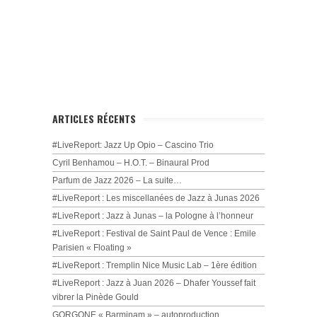
ARTICLES RÉCENTS
#LiveReport: Jazz Up Opio – Cascino Trio
Cyril Benhamou – H.O.T. – Binaural Prod
Parfum de Jazz 2026 – La suite…
#LiveReport : Les miscellanées de Jazz à Junas 2026
#LiveReport : Jazz à Junas – la Pologne à l’honneur
#LiveReport : Festival de Saint Paul de Vence : Emile
Parisien « Floating »
#LiveReport : Tremplin Nice Music Lab – 1ère édition
#LiveReport : Jazz à Juan 2026 – Dhafer Youssef fait
vibrer la Pinède Gould
GORGONE « Barminam » – autoproduction