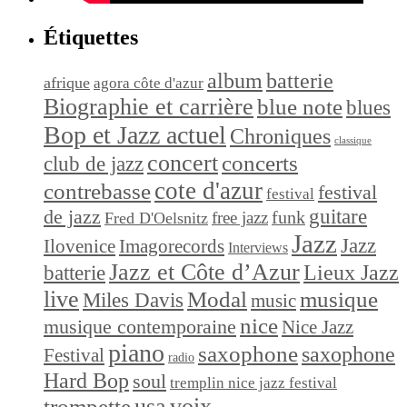
Étiquettes
album
batterie
afrique
agora côte d'azur
Biographie et carrière
blue note
blues
Bop et Jazz actuel
Chroniques
classique
concert
concerts
club de jazz
cote d'azur
contrebasse
festival
festival
de jazz
guitare
funk
free jazz
Fred D'Oelsnitz
Jazz
Jazz
Ilovenice
Imagorecords
Interviews
Jazz et Côte d’Azur
Lieux Jazz
batterie
live
Modal
musique
Miles Davis
music
nice
musique contemporaine
Nice Jazz
piano
saxophone
saxophone
Festival
radio
Hard Bop
soul
tremplin nice jazz festival
trompette
usa
voix