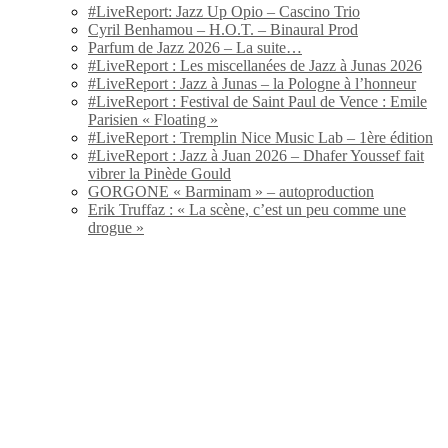
#LiveReport: Jazz Up Opio – Cascino Trio
Cyril Benhamou – H.O.T. – Binaural Prod
Parfum de Jazz 2026 – La suite…
#LiveReport : Les miscellanées de Jazz à Junas 2026
#LiveReport : Jazz à Junas – la Pologne à l’honneur
#LiveReport : Festival de Saint Paul de Vence : Emile
Parisien « Floating »
#LiveReport : Tremplin Nice Music Lab – 1ère édition
#LiveReport : Jazz à Juan 2026 – Dhafer Youssef fait
vibrer la Pinède Gould
GORGONE « Barminam » – autoproduction
Erik Truffaz : « La scène, c’est un peu comme une
drogue »