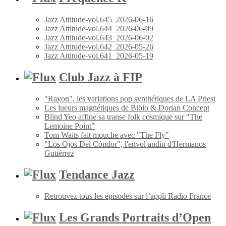
Jazz Attitude-vol.645_2026-06-16
Jazz Attitude-vol.644_2026-06-09
Jazz Attitude-vol.643_2026-06-02
Jazz Attitude-vol.642_2026-05-26
Jazz Attitude-vol.641_2026-05-19
Club Jazz à FIP
"Rayon", les variations pop synthétiques de LA Priest
Les lueurs magnétiques de Bibio & Dorian Concept
Blind Yeo affine sa transe folk cosmique sur "The
Lemoine Point"
Tom Waits fait mouche avec "The Fly"
"Los Ojos Del Cóndor", l'envol andin d'Hermanos
Gutiérrez
Tendance Jazz
Retrouvez tous les épisodes sur l’appli Radio France
Les Grands Portraits d’Open