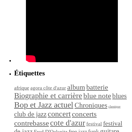
Étiquettes
album
batterie
afrique
agora côte d'azur
Biographie et carrière
blue note
blues
Bop et Jazz actuel
Chroniques
classique
concert
concerts
club de jazz
cote d'azur
contrebasse
festival
festival
de jazz
guitare
funk
free jazz
Fred D'Oelsnitz