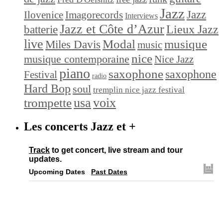
Jazz
Jazz
Ilovenice
Imagorecords
Interviews
Jazz et Côte d’Azur
Lieux Jazz
batterie
live
Modal
musique
Miles Davis
music
nice
musique contemporaine
Nice Jazz
piano
saxophone
saxophone
Festival
radio
Hard Bop
soul
tremplin nice jazz festival
trompette
usa
voix
Les concerts Jazz et +
Track
to get concert, live stream and tour
updates.
Upcoming Dates
Past Dates