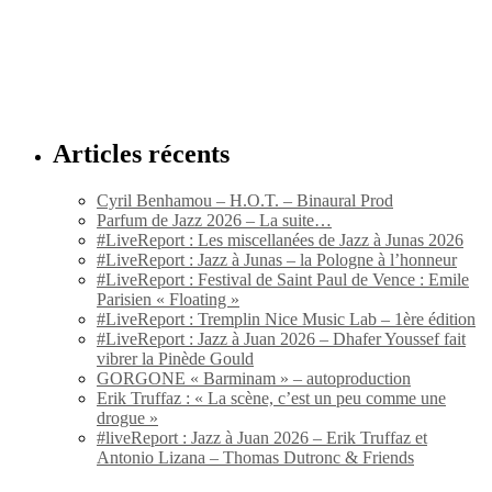
Articles récents
Cyril Benhamou – H.O.T. – Binaural Prod
Parfum de Jazz 2026 – La suite…
#LiveReport : Les miscellanées de Jazz à Junas 2026
#LiveReport : Jazz à Junas – la Pologne à l’honneur
#LiveReport : Festival de Saint Paul de Vence : Emile
Parisien « Floating »
#LiveReport : Tremplin Nice Music Lab – 1ère édition
#LiveReport : Jazz à Juan 2026 – Dhafer Youssef fait
vibrer la Pinède Gould
GORGONE « Barminam » – autoproduction
Erik Truffaz : « La scène, c’est un peu comme une
drogue »
#liveReport : Jazz à Juan 2026 – Erik Truffaz et
Antonio Lizana – Thomas Dutronc & Friends