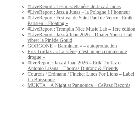
#LiveReport : Les miscellanées de Jazz à Junas
#LiveReport : Jazz à Junas – la Pologne à l’honneur
#LiveReport : Festival de Saint Paul de Vence : Emile
Parisien « Floating »
#LiveReport : Tremplin Nice Music Lab – 1ère édition
#LiveReport : Jazz à Juan 2026 – Dhafer Youssef fait
vibrer la Pinède Gould
GORGONE « Barminam » – autoproduction
Erik Truffaz : « La scène, c’est un peu comme une
drogue »
#liveReport : Jazz à Juan 2026 – Erik Truffaz et
Antonio Lizana – Thomas Dutronc & Friends
Courtois / Erdmann / Fincker Lines For Lions – Label
La Buissonne
MUKTA – A Night at Pannonica – CePazz Records