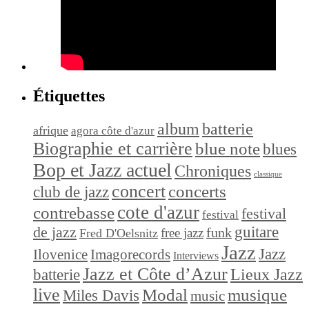
Étiquettes
album
batterie
afrique
agora côte d'azur
Biographie et carrière
blue note
blues
Bop et Jazz actuel
Chroniques
classique
concert
concerts
club de jazz
cote d'azur
contrebasse
festival
festival
de jazz
guitare
funk
free jazz
Fred D'Oelsnitz
Jazz
Jazz
Ilovenice
Imagorecords
Interviews
Jazz et Côte d’Azur
Lieux Jazz
batterie
live
Modal
musique
Miles Davis
music