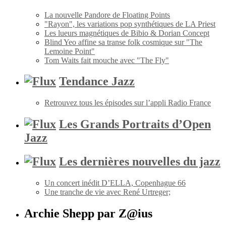
La nouvelle Pandore de Floating Points
"Rayon", les variations pop synthétiques de LA Priest
Les lueurs magnétiques de Bibio & Dorian Concept
Blind Yeo affine sa transe folk cosmique sur "The
Lemoine Point"
Tom Waits fait mouche avec "The Fly"
Tendance Jazz
Retrouvez tous les épisodes sur l’appli Radio France
Les Grands Portraits d’Open
Jazz
Les dernières nouvelles du jazz
Un concert inédit D’ELLA, Copenhague 66
Une tranche de vie avec René Urtreger;
Archie Shepp par Z@ius