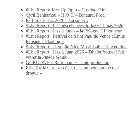
#LiveReport: Jazz Up Opio – Cascino Trio
Cyril Benhamou – H.O.T. – Binaural Prod
Parfum de Jazz 2026 – La suite…
#LiveReport : Les miscellanées de Jazz à Junas 2026
#LiveReport : Jazz à Junas – la Pologne à l’honneur
#LiveReport : Festival de Saint Paul de Vence : Emile
Parisien « Floating »
#LiveReport : Tremplin Nice Music Lab – 1ère édition
#LiveReport : Jazz à Juan 2026 – Dhafer Youssef fait
vibrer la Pinède Gould
GORGONE « Barminam » – autoproduction
Erik Truffaz : « La scène, c’est un peu comme une
drogue »