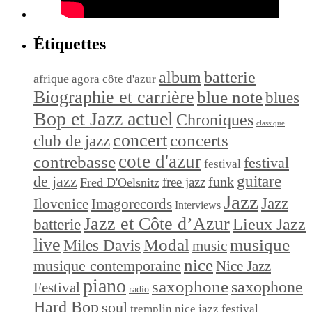
Étiquettes
album
batterie
afrique
agora côte d'azur
Biographie et carrière
blue note
blues
Bop et Jazz actuel
Chroniques
classique
concert
concerts
club de jazz
cote d'azur
contrebasse
festival
festival
de jazz
guitare
funk
free jazz
Fred D'Oelsnitz
Jazz
Jazz
Ilovenice
Imagorecords
Interviews
Jazz et Côte d’Azur
Lieux Jazz
batterie
live
Modal
musique
Miles Davis
music
nice
musique contemporaine
Nice Jazz
piano
saxophone
saxophone
Festival
radio
Hard Bop
soul
tremplin nice jazz festival