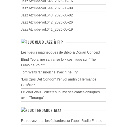
Jazz Attitude-vol.645_2026-06-16
Jazz Attitude-vol.644_2026-06-09
Jazz Attitude-vol.643_2026-06-02
Jazz Attitude-vol.642_2026-05-26
Jazz Attitude-vol.641_2026-05-19
CLUB JAZZ À FIP
Les lueurs magnétiques de Bibio & Dorian Concept
Blind Yeo affine sa transe folk cosmique sur "The
Lemoine Point"
Tom Waits fait mouche avec "The Fly"
"Los Ojos Del Cóndor", l'envol andin d'Hermanos
Gutiérrez
Le Wau Wau Collectif sublime ses contes oniriques
avec "Teranga"
TENDANCE JAZZ
Retrouvez tous les épisodes sur l’appli Radio France