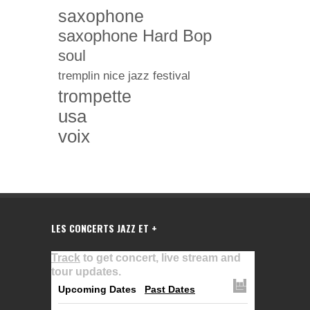
saxophone
saxophone Hard Bop
soul
tremplin nice jazz festival
trompette
usa
voix
LES CONCERTS JAZZ ET +
Track
to get concert, live stream and
tour updates.
Upcoming Dates
Past Dates