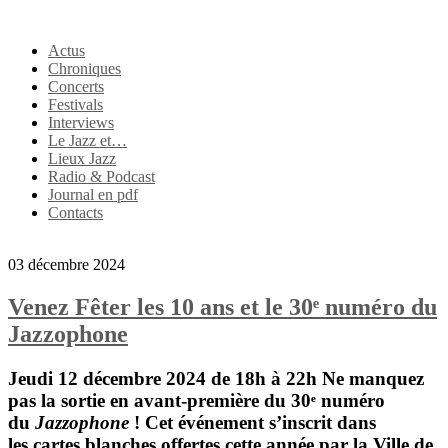
Actus
Chroniques
Concerts
Festivals
Interviews
Le Jazz et…
Lieux Jazz
Radio & Podcast
Journal en pdf
Contacts
03 décembre 2024
Venez Fêter les 10 ans et le 30ᵉ numéro du
Jazzophone
Jeudi 12 décembre 2024 de 18h à 22h
Ne manquez
pas la sortie en avant-première du 30ᵉ numéro
du
Jazzophone
! Cet événement s’inscrit dans
les
cartes blanches
offertes cette année par la Ville de