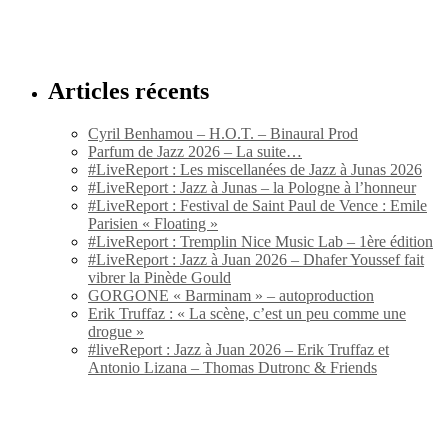
Articles récents
Cyril Benhamou – H.O.T. – Binaural Prod
Parfum de Jazz 2026 – La suite…
#LiveReport : Les miscellanées de Jazz à Junas 2026
#LiveReport : Jazz à Junas – la Pologne à l’honneur
#LiveReport : Festival de Saint Paul de Vence : Emile
Parisien « Floating »
#LiveReport : Tremplin Nice Music Lab – 1ère édition
#LiveReport : Jazz à Juan 2026 – Dhafer Youssef fait
vibrer la Pinède Gould
GORGONE « Barminam » – autoproduction
Erik Truffaz : « La scène, c’est un peu comme une
drogue »
#liveReport : Jazz à Juan 2026 – Erik Truffaz et
Antonio Lizana – Thomas Dutronc & Friends