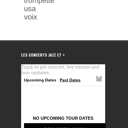
trompette
usa
voix
LES CONCERTS JAZZ ET +
Track
to get concert, live stream and
tour updates.
Upcoming Dates
Past Dates
NO UPCOMING TOUR DATES