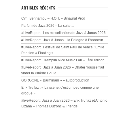
ARTICLES RÉCENTS
Cyril Benhamou – H.O.T. – Binaural Prod
Parfum de Jazz 2026 – La suite…
#LiveReport : Les miscellanées de Jazz à Junas 2026
#LiveReport : Jazz à Junas – la Pologne à l’honneur
#LiveReport : Festival de Saint Paul de Vence : Emile
Parisien « Floating »
#LiveReport : Tremplin Nice Music Lab – 1ère édition
#LiveReport : Jazz à Juan 2026 – Dhafer Youssef fait
vibrer la Pinède Gould
GORGONE « Barminam » – autoproduction
Erik Truffaz : « La scène, c’est un peu comme une
drogue »
#liveReport : Jazz à Juan 2026 – Erik Truffaz et Antonio
Lizana – Thomas Dutronc & Friends