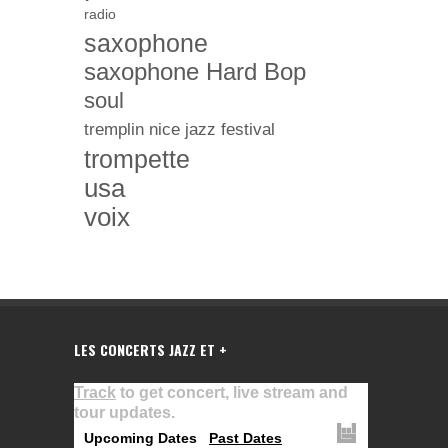
radio
saxophone
saxophone Hard Bop
soul
tremplin nice jazz festival
trompette
usa
voix
LES CONCERTS JAZZ ET +
Track
to get concert, live stream and
tour updates.
Upcoming Dates
Past Dates