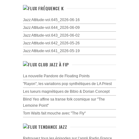
FRÉQUENCE K
Jazz Attitude-vol.645_2026-06-16
Jazz Attitude-vol.644_2026-06-09
Jazz Attitude-vol.643_2026-06-02
Jazz Attitude-vol.642_2026-05-26
Jazz Attitude-vol.641_2026-05-19
CLUB JAZZ À FIP
La nouvelle Pandore de Floating Points
"Rayon", les variations pop synthétiques de LA Priest
Les lueurs magnétiques de Bibio & Dorian Concept
Blind Yeo affine sa transe folk cosmique sur "The
Lemoine Point"
Tom Waits fait mouche avec "The Fly"
TENDANCE JAZZ
Retrouvez tous les épisodes sur l’appli Radio France