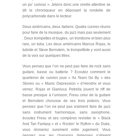
un po’ curioso ». Jetons donc une oreille attentive se
dit le chroniqueur en déposant la rondelle de
polycarbonate dans le lecteur.
Deux américains, deux italiens. Quatre cuivres réunis
pour faire de la musique, du jazz mais pas seulement
. Deux trompettes et bugles, un trombone et bien plus
rare, un tuba. Les deux américains Marcus Rojas, le
tubiste et Steve Bernstein, le trompettiste y vont aussi
de la voix sur quelques titres.
Vous pensez que l’on ne peut pas faire de rock sans
guitare, basse ou batterie ? Ecoutez comment le
quarteron de cuivres joue « As Tears Go By » des
Stones ou « Manic Depression » d’Hendrix et vous
verrez. Rojas et Gianluca Petrella jouent le riff de
basse presque à l’unisson, Fresu celui de la guitare
et Bernstein chorusse de ses trois pistons. Vous
pensiez que l’on ne peut pas vraiment faire de jazz
sans instrument harmonique, sans saxophone,
écoutez Fresu et ses compères revisiter le « Black
And Tan Fantasy » et « Rockin’ In Rythm » du Duke,
vous réviserez surement votre jugement. Vous
pensiez que les chansons italiennes n’étaient