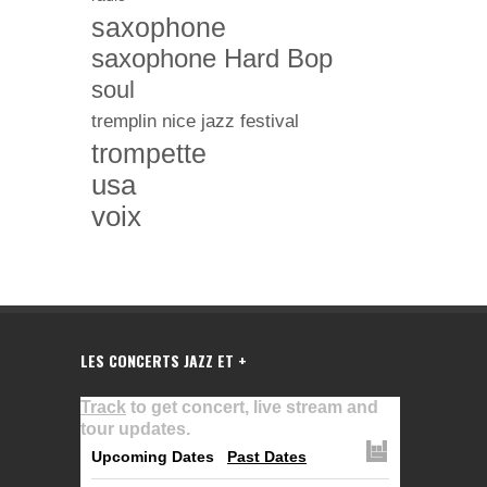
saxophone
saxophone Hard Bop
soul
tremplin nice jazz festival
trompette
usa
voix
LES CONCERTS JAZZ ET +
Track
to get concert, live stream and
tour updates.
Upcoming Dates
Past Dates