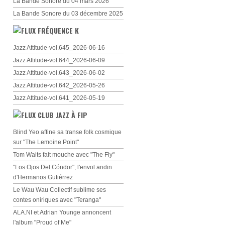
La Bande Sonore du 04 mars 2026
La Bande Sonore du 03 décembre 2025
FRÉQUENCE K
Jazz Attitude-vol.645_2026-06-16
Jazz Attitude-vol.644_2026-06-09
Jazz Attitude-vol.643_2026-06-02
Jazz Attitude-vol.642_2026-05-26
Jazz Attitude-vol.641_2026-05-19
CLUB JAZZ À FIP
Blind Yeo affine sa transe folk cosmique
sur "The Lemoine Point"
Tom Waits fait mouche avec "The Fly"
"Los Ojos Del Cóndor", l'envol andin
d'Hermanos Gutiérrez
Le Wau Wau Collectif sublime ses
contes oniriques avec "Teranga"
ALA.NI et Adrian Younge annoncent
l'album "Proud of Me"