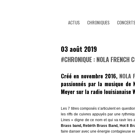
ACTUS
CHRONIQUES
CONCERT
03 août 2019
#CHRONIQUE : NOLA FRENCH 
Créé en novembre 2016,
NOLA F
passionnés par la musique de 
Meyer
sur la radio louisianaise
Les 7 titres composés s’articulent en questio
les riffs de cuivres appuyés par une rythmiq
Lines » digne de ce nom et qui va ravir les
Brass band, Rebirth Brass Band, Hot 8 B
faire danser avec une énergie contagieuse en m