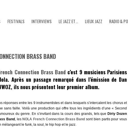
S
FESTIVALS
INTERVIEWS
LE JAZZ ET…
LIEUX JAZZ
RADIO & P
CONNECTION BRASS BAND
rench Connection Brass Band
c’est 9 musiciens Parisiens
Nola. Après un passage remarqué dans l’émission de
Dan
WWOZ
, ils nous présentent leur premier album.
ns réponses entre les 9 instrumentistes et dans lesquels s’intercalent les chorus et
ue sans faille. Voilà une production qui offre tous les ingrédients d’une « Second
 amoureux du genre. En s’invitant dans la cours des grands, tels que
Dirty Dozen
rass Band
, les
NOLA French Connection Brass Band
sont bien partis pour vous
élangeant le funk, la soul, le hip hop et le jazz.