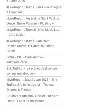
à Junas 2026
#LiveReport : Jazz à Junas – la Pologne
à l’honneur
#LiveReport : Festival de Saint Paul de
Vence : Emile Parisien « Floating »
#LiveReport : Tremplin Nice Music Lab
– 1ère édition
#LiveReport : Jazz à Juan 2026 –
Dhafer Youssef fait vibrer la Pinède
Gould
GORGONE « Barminam » –
autoproduction
Erik Truffaz : « La scène, c’est un peu
comme une drogue »
#liveReport : Jazz à Juan 2026 – Erik
Truffaz et Antonio Lizana – Thomas
Dutronc & Friends
Courtois / Erdmann / Fincker Lines For
Lions – Label La Buissonne