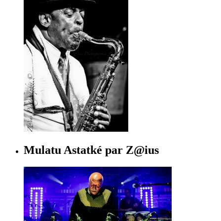
Mulatu Astatké par Z@ius