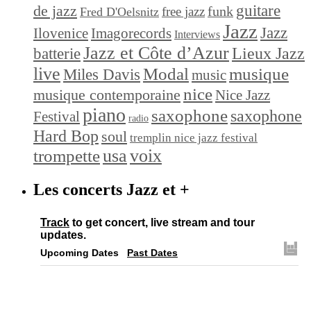
de jazz
guitare
funk
free jazz
Fred D'Oelsnitz
Jazz
Jazz
Ilovenice
Imagorecords
Interviews
Jazz et Côte d’Azur
Lieux Jazz
batterie
live
Modal
musique
Miles Davis
music
nice
musique contemporaine
Nice Jazz
piano
saxophone
saxophone
Festival
radio
Hard Bop
soul
tremplin nice jazz festival
trompette
usa
voix
Les concerts Jazz et +
Track
to get concert, live stream and tour
updates.
Upcoming Dates
Past Dates