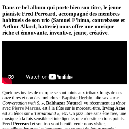
Dans ce bel album qui porte bien son titre, le jeune
pianiste
Fred Perreard
, accompagné des membres
habituels de son trio (
Samuel F’hima
, contrebasse et
Arthur Allard
, batterie) nous offre une musique
riche et émouvante, inventive, jeune, créative.
Quelques invités de marque se sont joints aux tribaux longs de ces
onze titres et non des moindres :
Baptiste Herbin
,
alto sax sur
«
Conversation with S. »
,
Balthazar Naturel
, vu récemment au ténor
avec
Pierre Marcus
, est à la flûte sur le morceau-titre,
Irving Acao
est au ténor sur
« Turnaround »
, etc. Un jazz libre sans être free, une
musique à la fois sensible et intelligente, une réussite en tous points.
Fred Pérreard
et son trio vont bientôt venir nous visiter,
accueillons-les avec les honneurs, car ce sont de futurs grands !