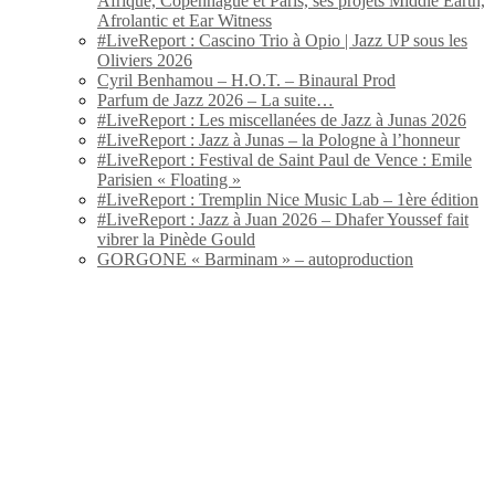
Afrique, Copenhague et Paris, ses projets Middle Earth,
Afrolantic et Ear Witness
#LiveReport : Cascino Trio à Opio | Jazz UP sous les
Oliviers 2026
Cyril Benhamou – H.O.T. – Binaural Prod
Parfum de Jazz 2026 – La suite…
#LiveReport : Les miscellanées de Jazz à Junas 2026
#LiveReport : Jazz à Junas – la Pologne à l’honneur
#LiveReport : Festival de Saint Paul de Vence : Emile
Parisien « Floating »
#LiveReport : Tremplin Nice Music Lab – 1ère édition
#LiveReport : Jazz à Juan 2026 – Dhafer Youssef fait
vibrer la Pinède Gould
GORGONE « Barminam » – autoproduction