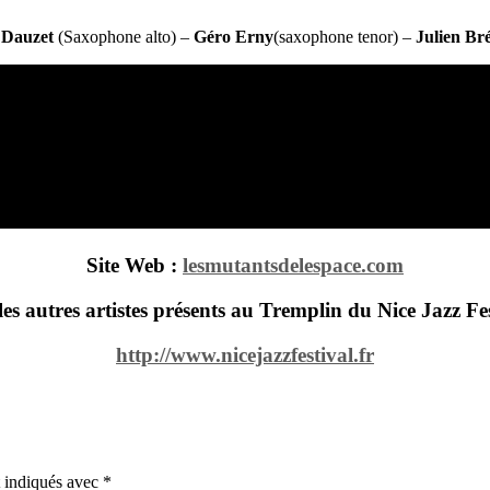
 Dauzet
(Saxophone alto) –
Géro Erny
(saxophone tenor) –
Julien Br
Site Web :
lesmutantsdelespace.com
es autres artistes présents au
Tremplin du Nice Jazz Fes
http://www.nicejazzfestival.fr
t indiqués avec
*