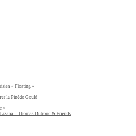
isien « Floating »
brer la Pinède Gould
e »
io Lizana – Thomas Dutronc & Friends