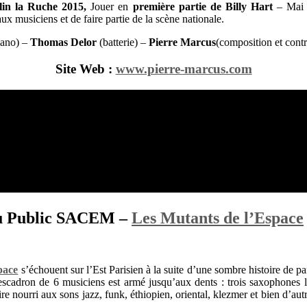
in la Ruche 2015,
Jouer en
première partie de Billy Hart
– Mai 2
ux musiciens et de faire partie de la scène nationale.
ano) –
Thomas Delor
(batterie) –
Pierre Marcus
(composition et cont
Site Web :
www.pierre-marcus.com
u Public SACEM –
Les Mutants de l’Espace
pace
s’échouent sur l’Est Parisien à la suite d’une sombre histoire de p
escadron de 6 musiciens est armé jusqu’aux dents : trois saxophones l
oire nourri aux sons jazz, funk, éthiopien, oriental, klezmer et bien d’au