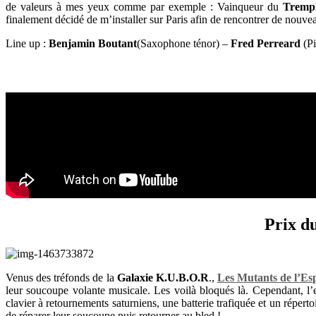
de valeurs à mes yeux comme par exemple : Vainqueur du
Trempl
finalement décidé de m’installer sur Paris afin de rencontrer de nouvea
Line up :
Benjamin Boutant
(Saxophone ténor) –
Fred Perreard
(Pi
Prix d
Venus des tréfonds de la
Galaxie K.U.B.O.R
.,
Les Mutants de l’Es
leur soucoupe volante musicale. Les voilà bloqués là. Cependant, l’
clavier à retournements saturniens, une batterie trafiquée et un répert
de réparer leur soucoupe puis retourner au bled !