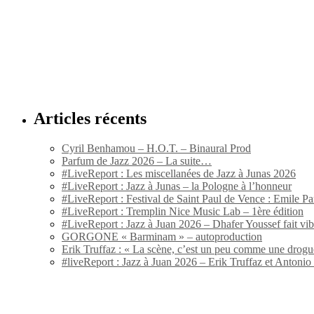
Articles récents
Cyril Benhamou – H.O.T. – Binaural Prod
Parfum de Jazz 2026 – La suite…
#LiveReport : Les miscellanées de Jazz à Junas 2026
#LiveReport : Jazz à Junas – la Pologne à l’honneur
#LiveReport : Festival de Saint Paul de Vence : Emile Par
#LiveReport : Tremplin Nice Music Lab – 1ère édition
#LiveReport : Jazz à Juan 2026 – Dhafer Youssef fait vi
GORGONE « Barminam » – autoproduction
Erik Truffaz : « La scène, c’est un peu comme une drogu
#liveReport : Jazz à Juan 2026 – Erik Truffaz et Anton