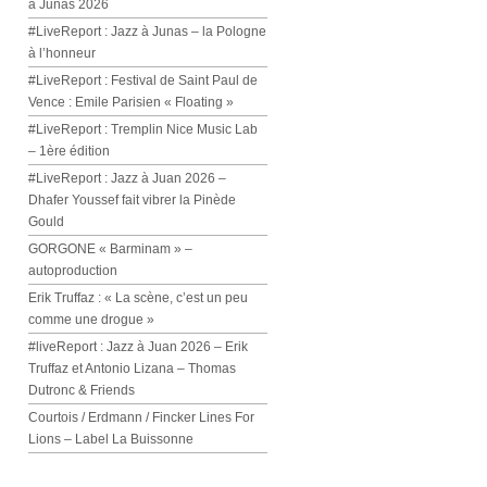
à Junas 2026
#LiveReport : Jazz à Junas – la Pologne
à l’honneur
#LiveReport : Festival de Saint Paul de
Vence : Emile Parisien « Floating »
#LiveReport : Tremplin Nice Music Lab
– 1ère édition
#LiveReport : Jazz à Juan 2026 –
Dhafer Youssef fait vibrer la Pinède
Gould
GORGONE « Barminam » –
autoproduction
Erik Truffaz : « La scène, c’est un peu
comme une drogue »
#liveReport : Jazz à Juan 2026 – Erik
Truffaz et Antonio Lizana – Thomas
Dutronc & Friends
Courtois / Erdmann / Fincker Lines For
Lions – Label La Buissonne