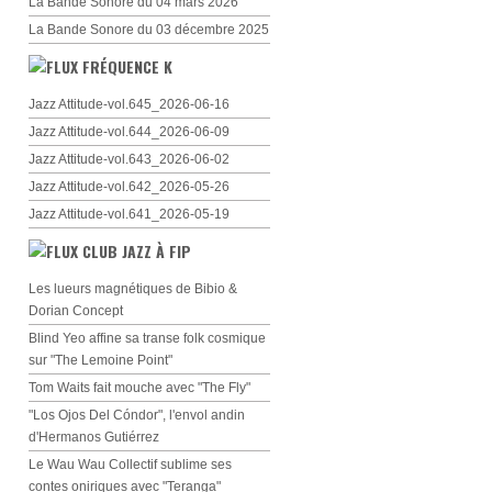
La Bande Sonore du 04 mars 2026
La Bande Sonore du 03 décembre 2025
FRÉQUENCE K
Jazz Attitude-vol.645_2026-06-16
Jazz Attitude-vol.644_2026-06-09
Jazz Attitude-vol.643_2026-06-02
Jazz Attitude-vol.642_2026-05-26
Jazz Attitude-vol.641_2026-05-19
CLUB JAZZ À FIP
Les lueurs magnétiques de Bibio &
Dorian Concept
Blind Yeo affine sa transe folk cosmique
sur "The Lemoine Point"
Tom Waits fait mouche avec "The Fly"
"Los Ojos Del Cóndor", l'envol andin
d'Hermanos Gutiérrez
Le Wau Wau Collectif sublime ses
contes oniriques avec "Teranga"