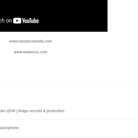
www.
claudiocitarella
.com
www.wadenius.com
o @Vill | Imago records & production
 Jazzophone