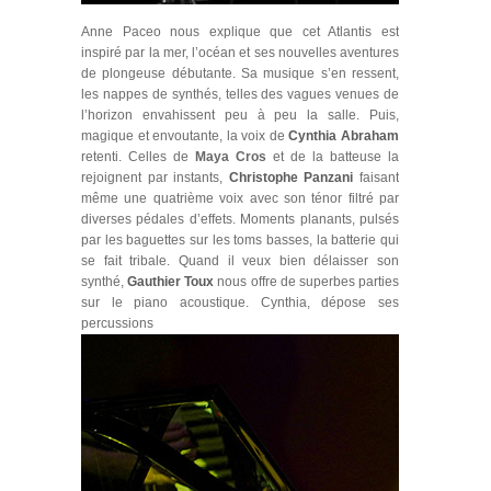
Anne Paceo nous explique que cet Atlantis est
inspiré par la mer, l’océan et ses nouvelles aventures
de plongeuse débutante. Sa musique s’en ressent,
les nappes de synthés, telles des vagues venues de
l’horizon envahissent peu à peu la salle. Puis,
magique et envoutante, la voix de
Cynthia Abraham
retenti. Celles de
Maya Cros
et de la batteuse la
rejoignent par instants,
Christophe Panzani
faisant
même une quatrième voix avec son ténor filtré par
diverses pédales d’effets. Moments planants, pulsés
par les baguettes sur les toms basses, la batterie qui
se fait tribale. Quand il veux bien délaisser son
synthé,
Gauthier Toux
nous offre de superbes parties
sur le piano acoustique. Cynthia, dépose ses
percussions