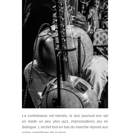
La contrebasse est relevée, le duo poursuit son set
en mode un peu plus jazz, improvisations, jeu en
dialogue. L‘archet tout en bas du manche répond aux
notes cristallines de la kora.