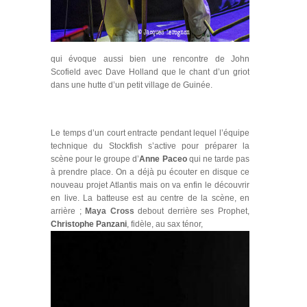
qui évoque aussi bien une rencontre de John
Scofield avec Dave Holland que le chant d’un griot
dans une hutte d’un petit village de Guinée.
Le temps d’un court entracte pendant lequel l’équipe
technique du Stockfish s’active pour préparer la
scène pour le groupe d’
Anne Paceo
qui ne tarde pas
à prendre place. On a déjà pu écouter en disque ce
nouveau projet Atlantis mais on va enfin le découvrir
en live. La batteuse est au centre de la scène, en
arrière ;
Maya Cross
debout derrière ses Prophet,
Christophe Panzani
, fidèle, au sax ténor,