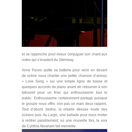
et se rapproche pour mieux conjuguer son chant aux
notes qui s’évadent du Steinway.
Anne Paceo quitte sa batterie pour venir en devant
de scène nous chanter une petite chanson d’amour,
« Love Song » sur une simple ligne de basse et
quelques accords de piano avant de retourner à son
tabouret pour un final qui enthousiasme tout le
public. Enthousiasme certainement partagé puisque
le groupe nous offre, non pas un mais deux rappels.
Tout d’abord
Sedna
, la rebelle déesse inuite des
océans puis
Au Large,
une ballade pour nous inviter
à rentrer paisiblement, où une nouvelle fois, la voix
de Cynthia Abraham fait merveille.