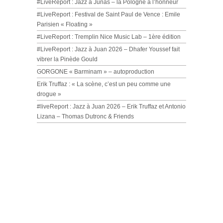
#LiveReport : Jazz à Junas – la Pologne à l’honneur
#LiveReport : Festival de Saint Paul de Vence : Emile
Parisien « Floating »
#LiveReport : Tremplin Nice Music Lab – 1ère édition
#LiveReport : Jazz à Juan 2026 – Dhafer Youssef fait
vibrer la Pinède Gould
GORGONE « Barminam » – autoproduction
Erik Truffaz : « La scène, c’est un peu comme une
drogue »
#liveReport : Jazz à Juan 2026 – Erik Truffaz et Antonio
Lizana – Thomas Dutronc & Friends