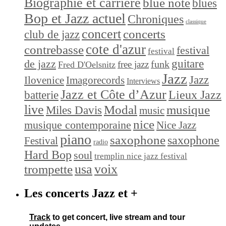
Biographie et carrière
blue note
blues
Bop et Jazz actuel
Chroniques
classique
concert
concerts
club de jazz
cote d'azur
contrebasse
festival
festival
de jazz
guitare
funk
free jazz
Fred D'Oelsnitz
Jazz
Jazz
Ilovenice
Imagorecords
Interviews
Jazz et Côte d’Azur
Lieux Jazz
batterie
live
Modal
musique
Miles Davis
music
nice
musique contemporaine
Nice Jazz
piano
saxophone
saxophone
Festival
radio
Hard Bop
soul
tremplin nice jazz festival
trompette
usa
voix
Les concerts Jazz et +
Track
to get concert, live stream and tour