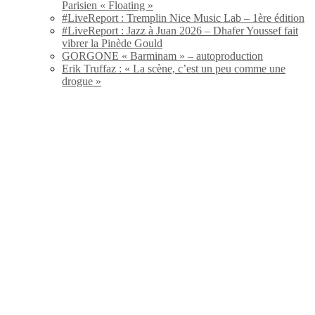
Parisien « Floating »
#LiveReport : Tremplin Nice Music Lab – 1ère édition
#LiveReport : Jazz à Juan 2026 – Dhafer Youssef fait
vibrer la Pinède Gould
GORGONE « Barminam » – autoproduction
Erik Truffaz : « La scène, c’est un peu comme une
drogue »