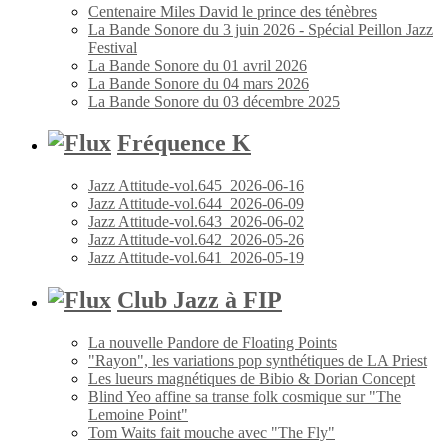
Centenaire Miles David le prince des ténèbres
La Bande Sonore du 3 juin 2026 - Spécial Peillon Jazz
Festival
La Bande Sonore du 01 avril 2026
La Bande Sonore du 04 mars 2026
La Bande Sonore du 03 décembre 2025
Fréquence K
Jazz Attitude-vol.645_2026-06-16
Jazz Attitude-vol.644_2026-06-09
Jazz Attitude-vol.643_2026-06-02
Jazz Attitude-vol.642_2026-05-26
Jazz Attitude-vol.641_2026-05-19
Club Jazz à FIP
La nouvelle Pandore de Floating Points
"Rayon", les variations pop synthétiques de LA Priest
Les lueurs magnétiques de Bibio & Dorian Concept
Blind Yeo affine sa transe folk cosmique sur "The
Lemoine Point"
Tom Waits fait mouche avec "The Fly"