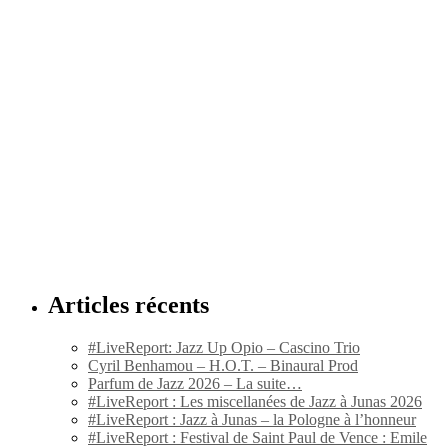
Articles récents
#LiveReport: Jazz Up Opio – Cascino Trio
Cyril Benhamou – H.O.T. – Binaural Prod
Parfum de Jazz 2026 – La suite…
#LiveReport : Les miscellanées de Jazz à Junas 2026
#LiveReport : Jazz à Junas – la Pologne à l’honneur
#LiveReport : Festival de Saint Paul de Vence : Emile