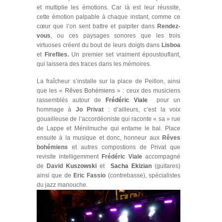
et multiplie les émotions. Car là est leur réussite,
cette émotion palpable à chaque instant, comme ce
cœur que l’on sent battre et palpiter dans
Rendez-
vous
, ou ces paysages sonores que les trois
virtuoses créent du bout de leurs doigts dans
Lisboa
et
Fireflies.
Un premier set vraiment époustouflant,
qui laissera des traces dans les mémoires.
La fraîcheur s’installe sur la place de Peillon, ainsi
que les «
Rêves Bohémiens
» : ceux des musiciens
rassemblés autour de
Frédéric Viale
pour un
hommage à
Jo Privat
: d’ailleurs, c’est la voix
gouailleuse de l’accordéoniste qui raconte « sa » rue
de Lappe et Ménilmuche qui entame le bal. Place
ensuite à la musique et donc, honneur aux
Rêves
bohémiens
et autres compostions de Privat que
revisite intelligemment
Frédéric Viale
accompagné
de
David
Kuszowski
et
Sacha Ekizian
(guitares)
ainsi que de
Eric Fassio
(contrebasse), spécialistes
du jazz manouche.