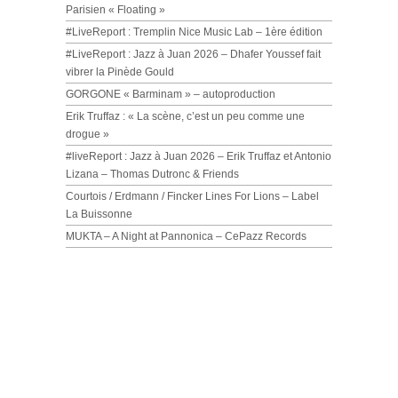
Parisien « Floating »
#LiveReport : Tremplin Nice Music Lab – 1ère édition
#LiveReport : Jazz à Juan 2026 – Dhafer Youssef fait
vibrer la Pinède Gould
GORGONE « Barminam » – autoproduction
Erik Truffaz : « La scène, c’est un peu comme une
drogue »
#liveReport : Jazz à Juan 2026 – Erik Truffaz et Antonio
Lizana – Thomas Dutronc & Friends
Courtois / Erdmann / Fincker Lines For Lions – Label
La Buissonne
MUKTA – A Night at Pannonica – CePazz Records