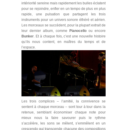
intériorité sereine mais rapidement les bulles éclatent
pour se rejoindre, enfler en un tempo de plus en plus
rapide, une pulsation que partagent les trois
instruments pour un univers sonore éthéré et aérien.
Les morceaux se succèdent, pour la plupart extrait de
leur dernier album, comme
Pianocello
ou encore
Bunker
. Et à chaque fois, c’est une nouvelle histoire
qu’ils nous content, en maîtres du temps et de
l’espace.
Les trois complices – l’amitié, la connivence se
sentent à chaque morceau – sont tour à tour dans la
retenue, semblant économiser chaque note pour
mieux nous la faire savourer puis le rythme
s’accélère, les sons se mêlent, s’emmêlent en un
crescendo qui transcende chacune des compositions