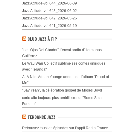
Jazz Attitude-vol.644_2026-06-09
Jazz Attitude-vol.643_2026-06-02
Jazz Attitude-vol.642_2026-05-26
Jazz Attitude-vol.641_2026-05-19
CLUB JAZZ À FIP
"Los Ojos Del Cóndor", l'envol andin d'Hermanos
Gutiérrez
Le Wau Wau Collectif sublime ses contes oniriques
avec "Teranga"
ALA.NI et Adrian Younge annoncent l'album "Proud of
Me"
"Say Yeah", la célébration gospel de Moses Boyd
corto.alto toujours plus ambitieux sur "Some Small
Fortune"
TENDANCE JAZZ
Retrouvez tous les épisodes sur l’appli Radio France