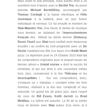
Mais avant le plat principal, nous eûmes droit à un
excellent hors d’œuvre avec le
Berthé Trio
, du jeune
pianiste
Mickaël Berthélémy
, accompagné par
Thomas Cordogli
à la basse électrique et
Félix
Joveniaux
à la batterie, pour un jazz fusion
mélodique et nerveux. Ce fut ensuite le moment du
Shai Maestro
Trio.
Une heure et demie de musique
sous tension, se baladant de l’
impressionnisme
français
des débuts du siècle dernier (
Debussy,
Ravel, Fauré
que
Shai
nous confiait avoir beaucoup
écoutés ) au confins du rock progressif, avec un
Ziv
Ravitz
martelant ses fûts à la façon d’un
Keith Moon
jazzy. Le répertoire joué ce 24 Octobre 2015 était fait
de compositions originales pour la plupart issues du
dernier album
« Untold stories »
dont le succès fut
immédiat, et qui eut droit à une couverture média
hors Jazz, convaincant à la fois
Télérama
et les
Inrockuptibles
! Sur ces compositions, donc,
s’instaure un « interplay » constant entre les trois
hommes, révélant à la fois leur complicité et leur
virtuosité. Un grand trio de piano jazz, dans l’esprit
de ceux de
Bill Evans, Keith Jarrett
ou
Brad
Meldhau
. La relève est assurée. La fin de la soirée
nous vit deviser avec
Shai
autour d’un verre, et il