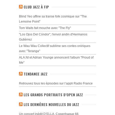
CLUB JAZZ À FIP
Blind Yeo affine sa transe folk cosmique sur "The
Lemoine Point"
Tom Waits fait mouche avec "The Fly"
"Los Ojos Del Cóndor", l'envol andin d'Hermanos
Gutiérrez
Le Wau Wau Collectif sublime ses contes oniriques
avec "Teranga"
ALA.NI et Adrian Younge annoncent l'album "Proud of
Me"
TENDANCE JAZZ
Retrouvez tous les épisodes sur l’appli Radio France
LES GRANDS PORTRAITS D’OPEN JAZZ
LES DERNIÈRES NOUVELLES DU JAZZ
Un concert inédit D’ELLA, Copenhague 66