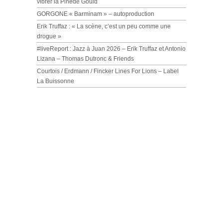
vibrer la Pinède Gould
GORGONE « Barminam » – autoproduction
Erik Truffaz : « La scène, c’est un peu comme une
drogue »
#liveReport : Jazz à Juan 2026 – Erik Truffaz et Antonio
Lizana – Thomas Dutronc & Friends
Courtois / Erdmann / Fincker Lines For Lions – Label
La Buissonne