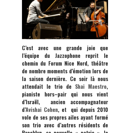
C’est avec une grande joie que
l’équipe du
Jazzophone
reprit le
chemin du
Forum Nice Nord
, théâtre
de nombre moments d’émotion lors de
la saison dernière. Ce soir là nous
attendait le trio de
Shai Maestro
,
pianiste hors–pair qui nous vient
d
’Israël,
ancien accompagnateur
d’
Avishai
Cohen
, et qui depuis 2010
vole de ses propres ailes ayant formé
son trio avec d’autres résidents de
Brooklyn,
sa nouvelle « patrie », le