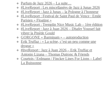
Parfum de Jazz 2026 – La suite…
#LiveReport : Les miscellanées de Jazz à Junas 2026
#LiveReport : Jazz à Junas – la Pologne à l’honneur
#LiveReport : Festival de Saint Paul de Vence : Emile
Parisien « Floating »
#LiveReport : Tremplin Nice Music Lab – 1ère édition
#LiveReport : Jazz à Juan 2026 – Dhafer Youssef fait
vibrer la Pinède Gould
GORGONE « Barminam » – autoproduction
Erik Truffaz : « La scène, c’est un peu comme une
drogue »
#liveReport : Jazz à Juan 2026 – Erik Truffaz et
Antonio Lizana – Thomas Dutronc & Friends
Courtois / Erdmann / Fincker Lines For Lions – Label
La Buissonne