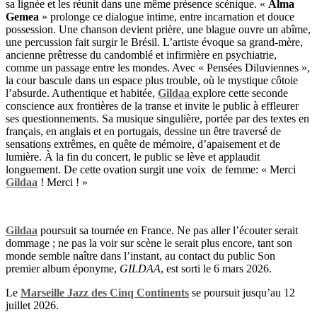
sa lignée et les réunit dans une même présence scénique. «
Alma
Gemea
» prolonge ce dialogue intime, entre incarnation et douce
possession. Une chanson devient prière, une blague ouvre un abîme,
une percussion fait surgir le Brésil. L’artiste évoque sa grand-mère,
ancienne prêtresse du candomblé et infirmière en psychiatrie,
comme un passage entre les mondes. Avec « Pensées Diluviennes »,
la cour bascule dans un espace plus trouble, où le mystique côtoie
l’absurde. Authentique et habitée,
Gildaa
explore cette seconde
conscience aux frontières de la transe et invite le public à effleurer
ses questionnements. Sa musique singulière, portée par des textes en
français, en anglais et en portugais, dessine un être traversé de
sensations extrêmes, en quête de mémoire, d’apaisement et de
lumière. À la fin du concert, le public se lève et applaudit
longuement. De cette ovation surgit une voix
de femme: « Merci
Gildaa
! Merci ! »
Gildaa
poursuit sa tournée en France. Ne pas aller l’écouter serait
dommage ; ne pas la voir sur scène le serait plus encore, tant son
monde semble naître dans l’instant, au contact du public Son
premier album éponyme,
GILDAA
, est sorti le 6 mars 2026.
Le
Marseille Jazz des Cinq Continents
se poursuit jusqu’au 12
juillet 2026.