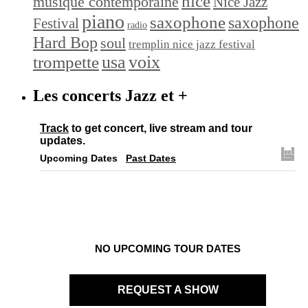
nice
musique contemporaine
Nice Jazz
piano
saxophone
saxophone
Festival
radio
Hard Bop
soul
tremplin nice jazz festival
trompette
usa
voix
Les concerts Jazz et +
Track
to get concert, live stream and tour
updates.
Upcoming Dates
Past Dates
NO UPCOMING TOUR DATES
REQUEST A SHOW