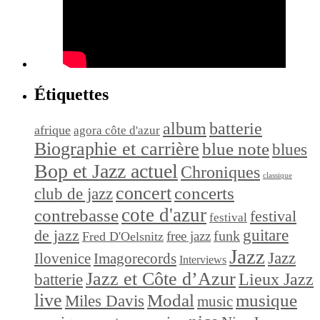
Étiquettes
album
batterie
afrique
agora côte d'azur
Biographie et carrière
blue note
blues
Bop et Jazz actuel
Chroniques
classique
concert
concerts
club de jazz
cote d'azur
contrebasse
festival
festival
de jazz
guitare
funk
free jazz
Fred D'Oelsnitz
Jazz
Jazz
Ilovenice
Imagorecords
Interviews
Jazz et Côte d’Azur
Lieux Jazz
batterie
live
Modal
musique
Miles Davis
music