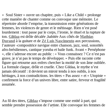
« Soul Sister » ouvre un chapitre, puis « Like a Child » prolonge
cette manière de chanter comme on convoque une mémoire. Le
répertoire aborde l’emprise, la transmission entre générations de
femmes, les violences de genre et le métissage. Rien n’est posé
lourdement : tout passe par le corps, l’ironie, le rituel et la rupture de
ton.
Gildaa
est drôle décalée ,habitée Aux côtés de
Mathias
Durand
à la guitare et de
Zé Luis Nascimento
aux percussions,
l’auteure -compositrice navigue entre chanson, jazz, soul, sonorités
afro-brésiliennes, cantique yoruba et baile funk. Avant « Perséphone
», elle s’adresse encore au public : « Vous connaissez ? Ce n’est pas
grave, je n’ai pas le temps de développer. » Puis elle raconte cette
figure qui retourne aux enfers chercher la moitié de son âme oubliée.
La formule claque, drôle et cruelle. Chez Gildaa, le mythe n’est
jamais décoratif : il devient un miroir tendu à nos oublis, à nos
héritages, à nos contradictions. les titres « Pas assez » et « Utopiste »
confirment la force d’un univers libre, entre satire, ferveur et fragilité
assumée.
Au fil des titres,
Gildaa
s’impose comme une entité à part, qui
semble prendre possession de l’artiste. Elle convoque les femmes de