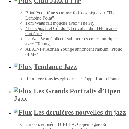
Club Jazz à FIP
Blind Yeo affine sa transe folk cosmique sur "The
Lemoine Point"
Tom Waits fait mouche avec "The Fly"
"Los Ojos Del Cóndor", l'envol andin d'Hermanos
Gutiérrez
Le Wau Wau Collectif sublime ses contes oniriques
avec "Teranga"
ALA.NI et Adrian Younge annoncent l'album "Proud
of Me"
Tendance Jazz
Retrouvez tous les épisodes sur l’appli Radio France
Les Grands Portraits d’Open
Jazz
Les dernières nouvelles du jazz
Un concert inédit D’ELLA, Copenhague 66