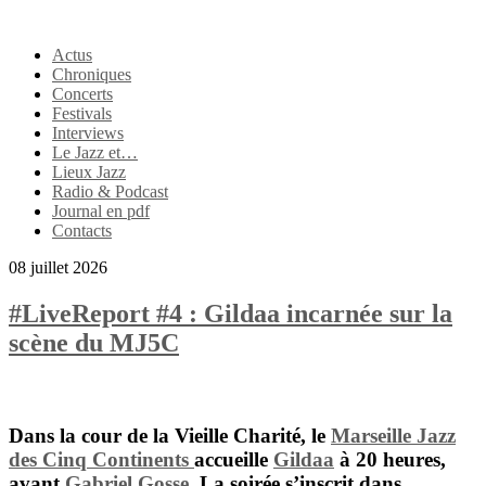
Actus
Chroniques
Concerts
Festivals
Interviews
Le Jazz et…
Lieux Jazz
Radio & Podcast
Journal en pdf
Contacts
08 juillet 2026
#LiveReport #4 : Gildaa incarnée sur la
scène du MJ5C
Dans la cour de la Vieille Charité, le
Marseille Jazz
des Cinq Continents
accueille
Gildaa
à 20 heures,
avant
Gabriel Gosse
. La soirée s’inscrit dans