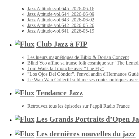
Jazz Attitude-vol.645_2026-06-16
Jazz Attitude-vol.644_2026-06-09
Jazz Attitude-vol.643_2026-06-02
Jazz Attitude-vol.642_2026-05-26
Jazz Attitude-vol.641_2026-05-19
Club Jazz à FIP
Les lueurs magnétiques de Bibio & Dorian Concept
Blind Yeo affine sa transe folk cosmique sur "The Lemoi
Tom Waits fait mouche avec "The Fly"
"Los Ojos Del Cóndor", l'envol andin d'Hermanos Gutié
Le Wau Wau Collectif sublime ses contes oniriques avec
Tendance Jazz
Retrouvez tous les épisodes sur l’appli Radio France
Les Grands Portraits d’Open Ja
Les dernières nouvelles du jazz