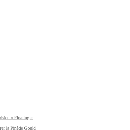
isien « Floating »
brer la Pinède Gould