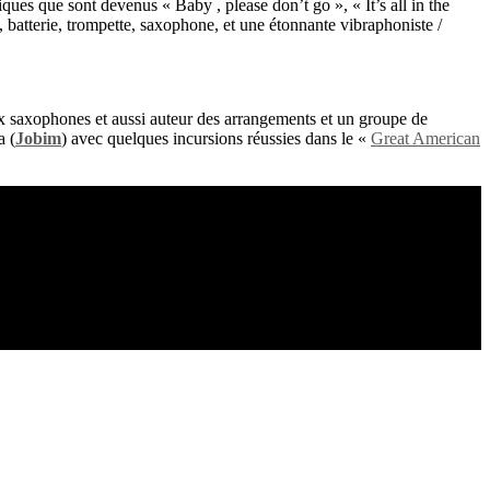
siques que sont devenus « Baby , please don’t go », « It’s all in the
 batterie, trompette, saxophone, et une étonnante vibraphoniste /
 saxophones et aussi auteur des arrangements et un groupe de
a (
Jobim
) avec quelques incursions réussies dans le «
Great American