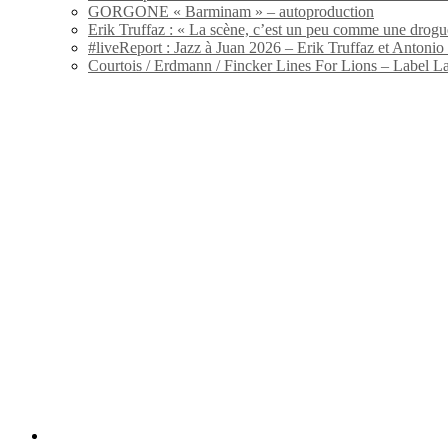
GORGONE « Barminam » – autoproduction
Erik Truffaz : « La scène, c’est un peu comme une drogu
#liveReport : Jazz à Juan 2026 – Erik Truffaz et Anton
Courtois / Erdmann / Fincker Lines For Lions – Label L