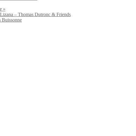
e »
io Lizana – Thomas Dutronc & Friends
a Buissonne