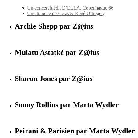
Un concert inédit D’ELLA, Copenhague 66
Une tranche de vie avec René Urtreger;
Archie Shepp par Z@ius
Mulatu Astatké par Z@ius
Sharon Jones par Z@ius
Sonny Rollins par Marta Wydler
Peirani & Parisien par Marta Wydler