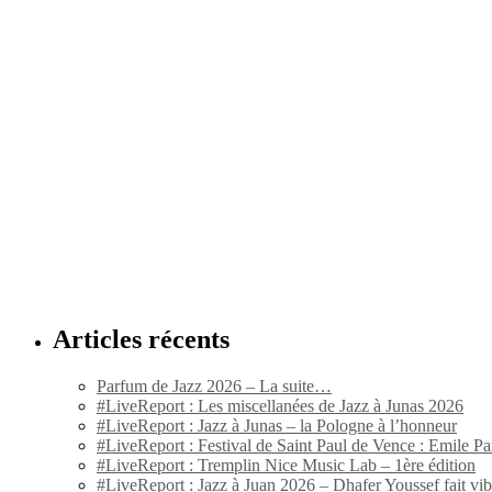
Articles récents
Parfum de Jazz 2026 – La suite…
#LiveReport : Les miscellanées de Jazz à Junas 2026
#LiveReport : Jazz à Junas – la Pologne à l’honneur
#LiveReport : Festival de Saint Paul de Vence : Emile Par
#LiveReport : Tremplin Nice Music Lab – 1ère édition
#LiveReport : Jazz à Juan 2026 – Dhafer Youssef fait vi