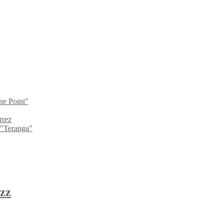
ne Point"
rrez
 "Teranga"
zz