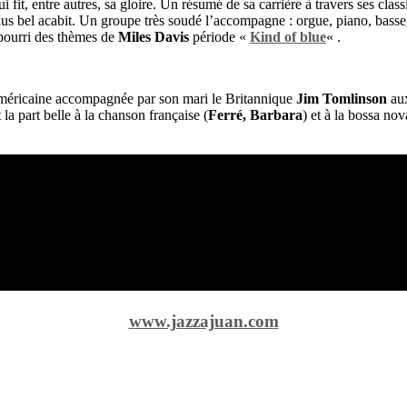
i fit, entre autres, sa gloire. Un résumé de sa carrière à travers ses clas
us bel acabit. Un groupe très soudé l’accompagne : orgue, piano, basse,
-pourri des thèmes de
Miles Davis
période «
Kind of blue
« .
éricaine accompagnée par son mari le Britannique
Jim Tomlinson
aux
 la part belle à la chanson française (
Ferré, Barbara
) et à la bossa nov
www.jazzajuan.com