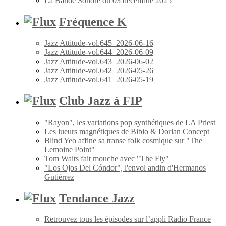
La Bande Sonore du 03 décembre 2025
Fréquence K
Jazz Attitude-vol.645_2026-06-16
Jazz Attitude-vol.644_2026-06-09
Jazz Attitude-vol.643_2026-06-02
Jazz Attitude-vol.642_2026-05-26
Jazz Attitude-vol.641_2026-05-19
Club Jazz à FIP
"Rayon", les variations pop synthétiques de LA Priest
Les lueurs magnétiques de Bibio & Dorian Concept
Blind Yeo affine sa transe folk cosmique sur "The
Lemoine Point"
Tom Waits fait mouche avec "The Fly"
"Los Ojos Del Cóndor", l'envol andin d'Hermanos
Gutiérrez
Tendance Jazz
Retrouvez tous les épisodes sur l’appli Radio France