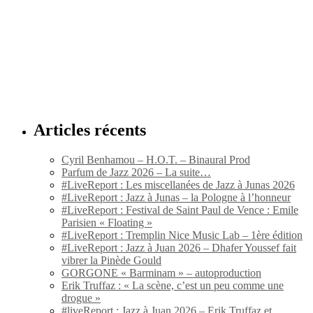
Articles récents
Cyril Benhamou – H.O.T. – Binaural Prod
Parfum de Jazz 2026 – La suite…
#LiveReport : Les miscellanées de Jazz à Junas 2026
#LiveReport : Jazz à Junas – la Pologne à l’honneur
#LiveReport : Festival de Saint Paul de Vence : Emile
Parisien « Floating »
#LiveReport : Tremplin Nice Music Lab – 1ère édition
#LiveReport : Jazz à Juan 2026 – Dhafer Youssef fait
vibrer la Pinède Gould
GORGONE « Barminam » – autoproduction
Erik Truffaz : « La scène, c’est un peu comme une
drogue »
#liveReport : Jazz à Juan 2026 – Erik Truffaz et