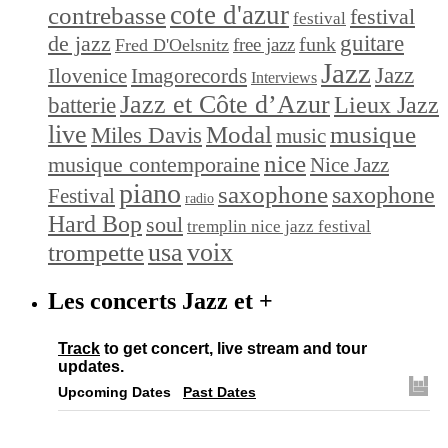
cote d'azur
contrebasse
festival
festival
de jazz
guitare
funk
free jazz
Fred D'Oelsnitz
Jazz
Jazz
Ilovenice
Imagorecords
Interviews
Jazz et Côte d’Azur
Lieux Jazz
batterie
live
Modal
musique
Miles Davis
music
nice
musique contemporaine
Nice Jazz
piano
saxophone
saxophone
Festival
radio
Hard Bop
soul
tremplin nice jazz festival
trompette
usa
voix
Les concerts Jazz et +
Track
to get concert, live stream and tour
updates.
Upcoming Dates
Past Dates