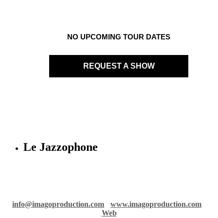
NO UPCOMING TOUR DATES
REQUEST A SHOW
Le Jazzophone
Imago records & production
36 rue Richelmi - 06300 Nice - France
info@imagoproduction.com
-
www.imagoproduction.com
-
Web