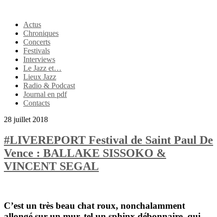
Actus
Chroniques
Concerts
Festivals
Interviews
Le Jazz et…
Lieux Jazz
Radio & Podcast
Journal en pdf
Contacts
28 juillet 2018
#LIVEREPORT Festival de Saint Paul De
Vence : BALLAKE SISSOKO &
VINCENT SEGAL
C’est un très beau chat roux, nonchalamment
allongé sur un mur, tel un sphinx débonnaire, qui