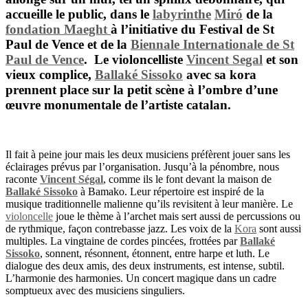
accueille le public, dans le
labyrinthe
Miró
de la
fondation Maeght
à l’initiative du
Festival de St
Paul de Vence
et de la
Biennale Internationale de St
Paul de Vence
. Le violoncelliste
Vincent Segal
et son
vieux complice,
Ballaké Sissoko
avec sa kora
prennent place sur la petit scène à l’ombre d’une
œuvre monumentale de l’artiste catalan.
Il fait à peine jour mais les deux musiciens préfèrent jouer sans les
éclairages prévus par l’organisation. Jusqu’à la pénombre, nous
raconte
Vincent Ségal
, comme ils le font devant la maison de
Ballaké Sissoko
à Bamako. Leur répertoire est inspiré de la
musique traditionnelle malienne qu’ils revisitent à leur manière. Le
violoncelle
joue le thème à l’archet mais sert aussi de percussions ou
de rythmique, façon contrebasse jazz. Les voix de la
Kora
sont aussi
multiples. La vingtaine de cordes pincées, frottées par
Ballaké
Sissoko
, sonnent, résonnent, étonnent, entre harpe et luth.
Le
dialogue des deux amis, des deux instruments, est intense, subtil.
L’harmonie des harmonies. Un concert magique dans un cadre
somptueux avec des musiciens singuliers.