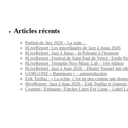
Articles récents
Parfum de Jazz 2026 – La suite…
#LiveReport : Les miscellanées de Jazz à Junas 2026
#LiveReport : Jazz à Junas – la Pologne à l’honneur
#LiveReport : Festival de Saint Paul de Vence : Emile Par
#LiveReport : Tremplin Nice Music Lab – 1ère édition
#LiveReport : Jazz à Juan 2026 – Dhafer Youssef fait vi
GORGONE « Barminam » – autoproduction
Erik Truffaz : « La scène, c’est un peu comme une drogu
#liveReport : Jazz à Juan 2026 – Erik Truffaz et Anton
Courtois / Erdmann / Fincker Lines For Lions – Label L