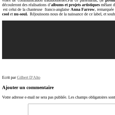
voies de communication traditionnelles.Par ce partenariat, (le
prem
découleront des réalisations d’
albums et projets artistiques
mêlant 
est celui de la chanteuse franco-anglaise
Anna Farrow
, remarquée
cool
et
nu-soul.
Réjouissons nous de la naissance de ce label, et souh
Ecrit par
Gilbert D'Alto
Ajouter un commentaire
Votre adresse e-mail ne sera pas publiée.
Les champs obligatoires son