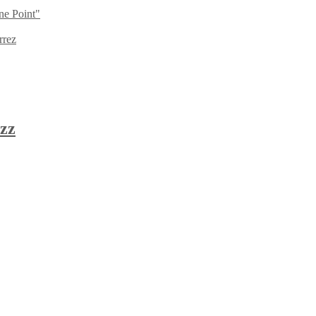
ne Point"
rrez
zz