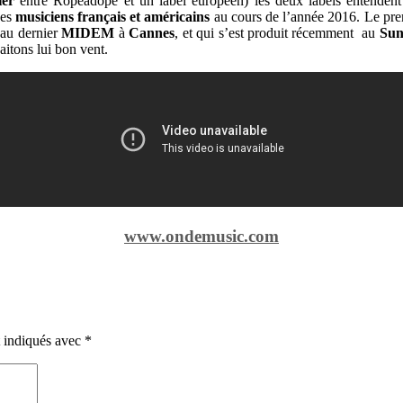
ier
entre Ropeadope et un label européen) les deux labels entendent c
des
musiciens français et américains
au cours de l’année 2016. Le pre
 au dernier
MIDEM
à
Cannes
, et qui s’est produit récemment au
Sun
aitons lui bon vent.
www.ondemusic.com
t indiqués avec
*