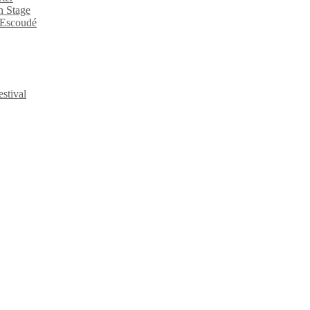
n Stage
n Escoudé
stival