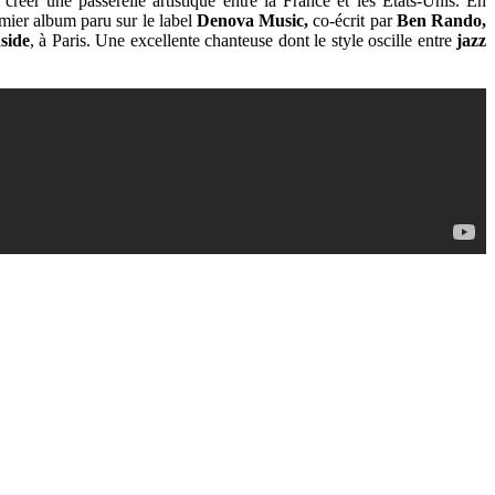
réer une passerelle artistique entre la France et les États-Unis. En
mier album paru sur le label
Denova Music,
co-écrit par
Ben Rando,
side
, à Paris. Une excellente chanteuse dont le style oscille entre
jazz