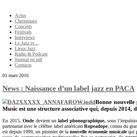
Actus
Chroniques
Concerts
Festivals
Interviews
Le Jazz et…
Lieux Jazz
Radio & Podcast
Journal en pdf
Contacts
01 mars 2016
News : Naissance d’un label jazz en PACA
Bonne nouvelle 
Music
est une structure associative qui, depuis 2014, d
En 2015,
Onde
devient un
label phonographique,
sous l’impulsion
partenariat avec le célèbre label américain
Ropeadope
, connu du gran
est depuis 1999, un pionnier de la
nouvelle économie musicale
qui p