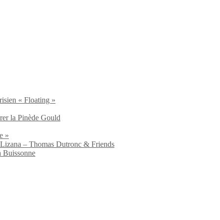
isien « Floating »
brer la Pinède Gould
e »
io Lizana – Thomas Dutronc & Friends
a Buissonne