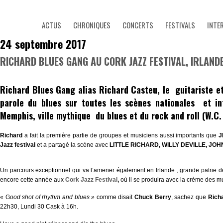
ACTUS
CHRONIQUES
CONCERTS
FESTIVALS
INTE
24 septembre 2017
RICHARD BLUES GANG AU CORK JAZZ FESTIVAL, IRLAND
Richard Blues Gang
alias
Richard Casteu,
le guitariste et
parole du blues sur toutes les scènes nationales et in
Memphis, ville mythique du blues et du rock and roll (
W.C.
Richard
a fait la première partie de groupes et musiciens aussi importants que
J
Jazz festival
et a partagé la scène avec
LITTLE RICHARD, WILLY DEVILLE, JO
Un parcours exceptionnel qui va l’amener également en Irlande , grande patrie
encore cette année aux
Cork Jazz Festival
,
où il se produira avec la crème des mu
« G
ood shot of rhythm and blues »
comme disait
Chuck Berry
, sachez que
Rich
22h30, Lundi 30 Cask à 16h.