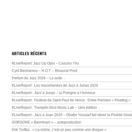
ARTICLES RÉCENTS
#LiveReport: Jazz Up Opio – Cascino Trio
Cyril Benhamou – H.O.T. – Binaural Prod
Parfum de Jazz 2026 – La suite…
#LiveReport : Les miscellanées de Jazz à Junas 2026
#LiveReport : Jazz à Junas – la Pologne à l’honneur
#LiveReport : Festival de Saint Paul de Vence : Emile Parisien « Floating »
#LiveReport : Tremplin Nice Music Lab – 1ère édition
#LiveReport : Jazz à Juan 2026 – Dhafer Youssef fait vibrer la Pinède Goul
GORGONE « Barminam » – autoproduction
Erik Truffaz : « La scène, c’est un peu comme une drogue »