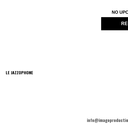
NO UP
RE
LE JAZZOPHONE
Imag
36 rue Ri
info@imagoproducti