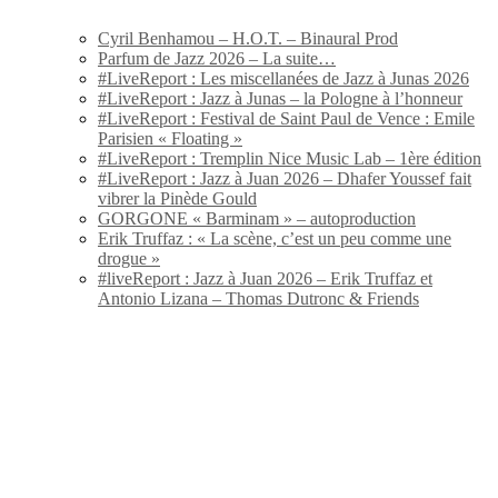
Cyril Benhamou – H.O.T. – Binaural Prod
Parfum de Jazz 2026 – La suite…
#LiveReport : Les miscellanées de Jazz à Junas 2026
#LiveReport : Jazz à Junas – la Pologne à l’honneur
#LiveReport : Festival de Saint Paul de Vence : Emile
Parisien « Floating »
#LiveReport : Tremplin Nice Music Lab – 1ère édition
#LiveReport : Jazz à Juan 2026 – Dhafer Youssef fait
vibrer la Pinède Gould
GORGONE « Barminam » – autoproduction
Erik Truffaz : « La scène, c’est un peu comme une
drogue »
#liveReport : Jazz à Juan 2026 – Erik Truffaz et
Antonio Lizana – Thomas Dutronc & Friends