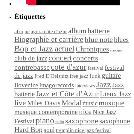
Étiquettes
album
batterie
afrique
agora côte d'azur
Biographie et carrière
blue note
blues
Bop et Jazz actuel
Chroniques
classique
concert
concerts
club de jazz
cote d'azur
contrebasse
festival
festival
de jazz
guitare
funk
free jazz
Fred D'Oelsnitz
Jazz
Jazz
Ilovenice
Imagorecords
Interviews
Jazz et Côte d’Azur
Lieux Jazz
batterie
live
Modal
musique
Miles Davis
music
nice
musique contemporaine
Nice Jazz
piano
saxophone
saxophone
Festival
radio
Hard Bop
soul
tremplin nice jazz festival