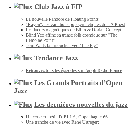
Club Jazz à FIP
La nouvelle Pandore de Floating Points
"Rayon", les variations pop synthétiques de LA Priest
Les lueurs magnétiques de Bibio & Dorian Concept
Blind Yeo affine sa transe folk cosmique sur "The
Lemoine Point"
Tom Waits fait mouche avec "The Fly"
Tendance Jazz
Retrouvez tous les épisodes sur l’appli Radio France
Les Grands Portraits d’Open
Jazz
Les dernières nouvelles du jazz
Un concert inédit D’ELLA, Copenhague 66
Une tranche de vie avec René Urtreger;