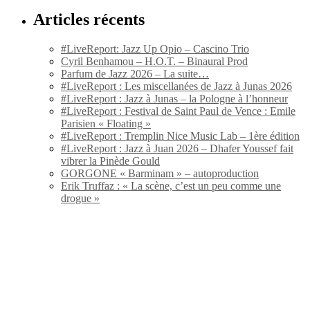
Articles récents
#LiveReport: Jazz Up Opio – Cascino Trio
Cyril Benhamou – H.O.T. – Binaural Prod
Parfum de Jazz 2026 – La suite…
#LiveReport : Les miscellanées de Jazz à Junas 2026
#LiveReport : Jazz à Junas – la Pologne à l’honneur
#LiveReport : Festival de Saint Paul de Vence : Emile
Parisien « Floating »
#LiveReport : Tremplin Nice Music Lab – 1ère édition
#LiveReport : Jazz à Juan 2026 – Dhafer Youssef fait
vibrer la Pinède Gould
GORGONE « Barminam » – autoproduction
Erik Truffaz : « La scène, c’est un peu comme une
drogue »