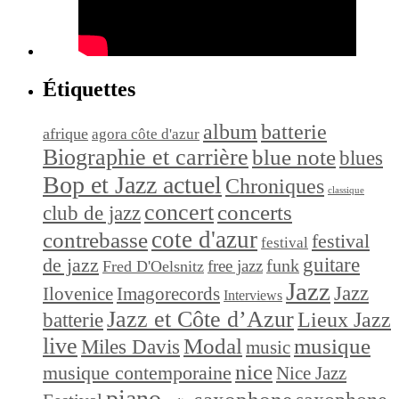
Étiquettes
album
batterie
afrique
agora côte d'azur
Biographie et carrière
blue note
blues
Bop et Jazz actuel
Chroniques
classique
concert
concerts
club de jazz
cote d'azur
contrebasse
festival
festival
de jazz
guitare
funk
free jazz
Fred D'Oelsnitz
Jazz
Jazz
Ilovenice
Imagorecords
Interviews
Jazz et Côte d’Azur
Lieux Jazz
batterie
live
Modal
musique
Miles Davis
music
nice
musique contemporaine
Nice Jazz
piano