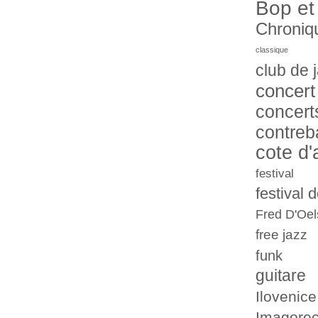
Bop et
Chroniq
classique
club de 
concert
concert
contreb
cote d'
festival
festival 
Fred D'Oel
free jazz
funk
guitare
Ilovenice
Imagorec