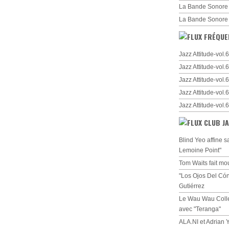
La Bande Sonore
La Bande Sonore
FRÉQUE
Jazz Attitude-vol
Jazz Attitude-vol
Jazz Attitude-vol
Jazz Attitude-vol
Jazz Attitude-vol
CLUB JA
Blind Yeo affine s
Lemoine Point"
Tom Waits fait mo
"Los Ojos Del Cón
Gutiérrez
Le Wau Wau Collec
avec "Teranga"
ALA.NI et Adrian 