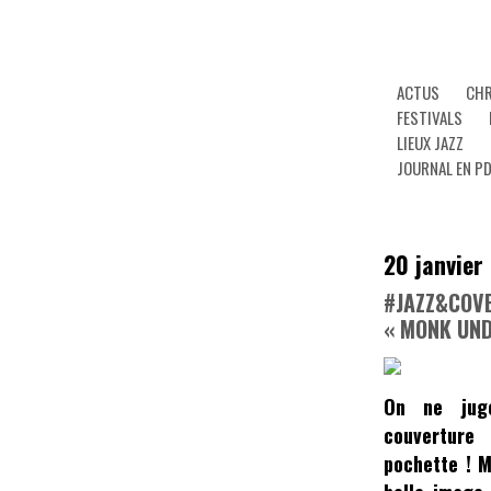
ACTUS
CHR
FESTIVALS
LIEUX JAZZ
JOURNAL EN P
20 janvier
#JAZZ&COV
« MONK UN
On ne jug
couverture
pochette ! M