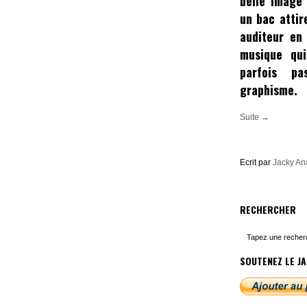
belle image
un bac attir
auditeur en 
musique qui
parfois p
graphisme.
Suite →
Ecrit par
Jacky A
RECHERCHER
SOUTENEZ LE JA