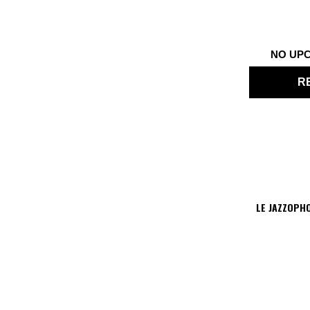
NO UP
R
LE JAZZOPH