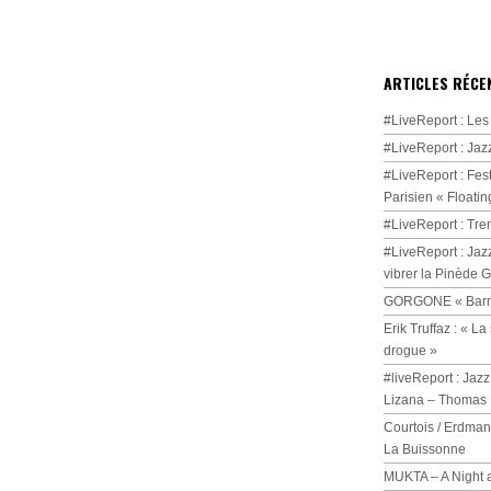
ARTICLES RÉCE
#LiveReport : Les
#LiveReport : Jaz
#LiveReport : Fest
Parisien « Floatin
#LiveReport : Tre
#LiveReport : Jaz
vibrer la Pinède 
GORGONE « Barmi
Erik Truffaz : « 
drogue »
#liveReport : Jazz
Lizana – Thomas 
Courtois / Erdman
La Buissonne
MUKTA – A Night 