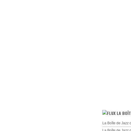
LA BOÎT
La Boîte de Jazz 
La Boîte de Jazz 