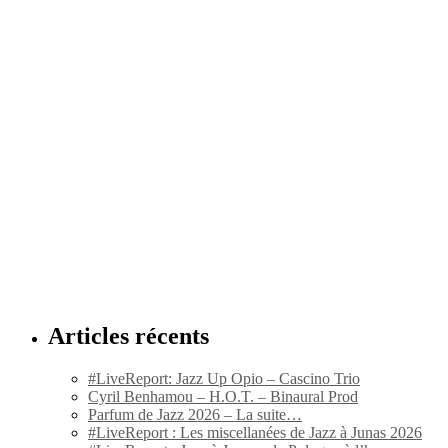
Articles récents
#LiveReport: Jazz Up Opio – Cascino Trio
Cyril Benhamou – H.O.T. – Binaural Prod
Parfum de Jazz 2026 – La suite…
#LiveReport : Les miscellanées de Jazz à Junas 2026