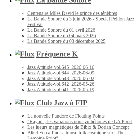
Centenaire Miles David le prince des ténèbres
La Bande Sonore du 3 juin 2026 - Spécial Peillon Jazz
Festival
La Bande Sonore du 01 avril 2026
La Bande Sonore du 04 mars 2026
La Bande Sonore du 03 décembre 2025
Fréquence K
Jazz Attitude-vol.645_2026-06-16
Jazz Attitude-vol.644_2026-06-09
Jazz Attitude-vol.643_2026-06-02
Jazz Attitude-vol.642_2026-05-26
Jazz Attitude-vol.641_2026-05-19
Club Jazz à FIP
La nouvelle Pandore de Floating Points
"Rayon", les variations pop synthétiques de LA Priest
Les lueurs magnétiques de Bibio & Dorian Concept
Blind Yeo affine sa transe folk cosmique sur "The
Lemoine Point"