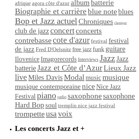
album
batterie
afrique
agora côte d'azur
Biographie et carrière
blue note
blues
Bop et Jazz actuel
Chroniques
classique
concert
concerts
club de jazz
cote d'azur
contrebasse
festival
festival
de jazz
guitare
funk
free jazz
Fred D'Oelsnitz
Jazz
Jazz
Ilovenice
Imagorecords
Interviews
Jazz et Côte d’Azur
Lieux Jazz
batterie
live
Modal
musique
Miles Davis
music
nice
musique contemporaine
Nice Jazz
piano
saxophone
saxophone
Festival
radio
Hard Bop
soul
tremplin nice jazz festival
trompette
usa
voix
Les concerts Jazz et +