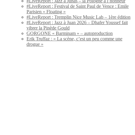
#LiveReport : Jazz à Junas – la Pologne à l’honneur
#LiveReport : Festival de Saint Paul de Vence : Emile
Parisien « Floating »
#LiveReport : Tremplin Nice Music Lab – 1ère édition
#LiveReport : Jazz à Juan 2026 – Dhafer Youssef fait
vibrer la Pinède Gould
GORGONE « Barminam » – autoproduction
Erik Truffaz : « La scène, c’est un peu comme une
drogue »