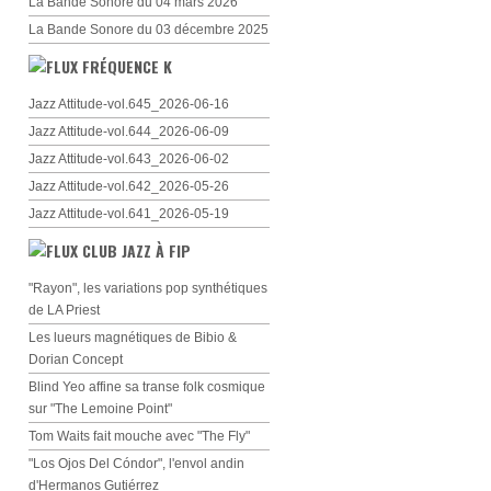
La Bande Sonore du 04 mars 2026
La Bande Sonore du 03 décembre 2025
FRÉQUENCE K
Jazz Attitude-vol.645_2026-06-16
Jazz Attitude-vol.644_2026-06-09
Jazz Attitude-vol.643_2026-06-02
Jazz Attitude-vol.642_2026-05-26
Jazz Attitude-vol.641_2026-05-19
CLUB JAZZ À FIP
"Rayon", les variations pop synthétiques
de LA Priest
Les lueurs magnétiques de Bibio &
Dorian Concept
Blind Yeo affine sa transe folk cosmique
sur "The Lemoine Point"
Tom Waits fait mouche avec "The Fly"
"Los Ojos Del Cóndor", l'envol andin
d'Hermanos Gutiérrez