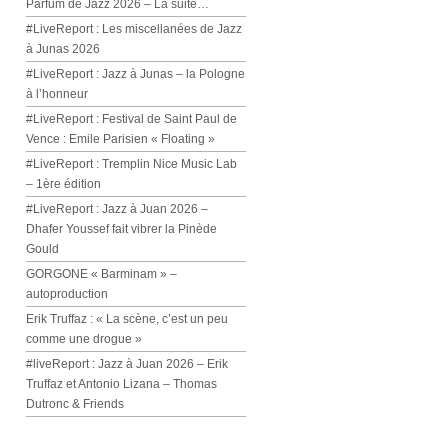
Parfum de Jazz 2026 – La suite…
#LiveReport : Les miscellanées de Jazz
à Junas 2026
#LiveReport : Jazz à Junas – la Pologne
à l’honneur
#LiveReport : Festival de Saint Paul de
Vence : Emile Parisien « Floating »
#LiveReport : Tremplin Nice Music Lab
– 1ère édition
#LiveReport : Jazz à Juan 2026 –
Dhafer Youssef fait vibrer la Pinède
Gould
GORGONE « Barminam » –
autoproduction
Erik Truffaz : « La scène, c’est un peu
comme une drogue »
#liveReport : Jazz à Juan 2026 – Erik
Truffaz et Antonio Lizana – Thomas
Dutronc & Friends