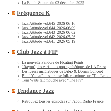
La Bande Sonore du 03 décembre 2025
Fréquence K
Jazz Attitude-vol.645_2026-06-16
Jazz Attitude-vol.644_2026-06-09
Jazz Attitude-vol.643_2026-06-02
Jazz Attitude-vol.642_2026-05-26
Jazz Attitude-vol.641_2026-05-19
Club Jazz à FIP
La nouvelle Pandore de Floating Points
"Rayon", les variations pop synthétiques de LA Priest
Les lueurs magnétiques de Bibio & Dorian Concept
Blind Yeo affine sa transe folk cosmique sur "The Lemoi
Tom Waits fait mouche avec "The Fly"
Tendance Jazz
Retrouvez tous les épisodes sur l’appli Radio France