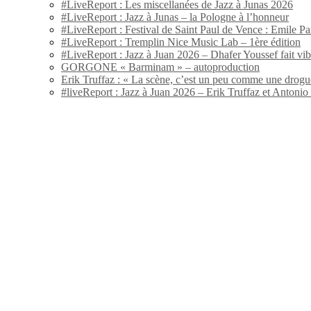
#LiveReport : Les miscellanées de Jazz à Junas 2026
#LiveReport : Jazz à Junas – la Pologne à l’honneur
#LiveReport : Festival de Saint Paul de Vence : Emile Par
#LiveReport : Tremplin Nice Music Lab – 1ère édition
#LiveReport : Jazz à Juan 2026 – Dhafer Youssef fait vi
GORGONE « Barminam » – autoproduction
Erik Truffaz : « La scène, c’est un peu comme une drogu
#liveReport : Jazz à Juan 2026 – Erik Truffaz et Anton