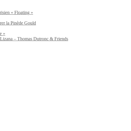
isien « Floating »
brer la Pinède Gould
e »
io Lizana – Thomas Dutronc & Friends