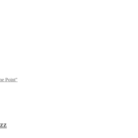
ne Point"
zz