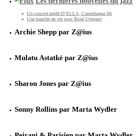
Les dernières nouvelles du jazz
Un concert inédit D’ELLA, Copenhague 66
Une tranche de vie avec René Urtreger;
Archie Shepp par Z@ius
Mulatu Astatké par Z@ius
Sharon Jones par Z@ius
Sonny Rollins par Marta Wydler
Peirani & Parisien par Marta Wydler