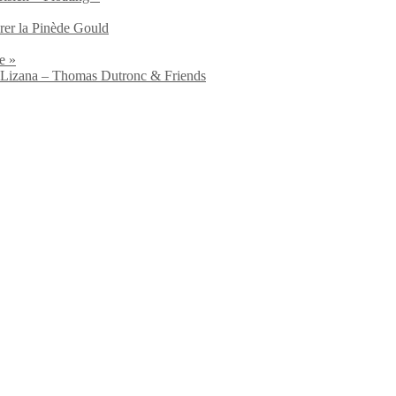
brer la Pinède Gould
e »
io Lizana – Thomas Dutronc & Friends