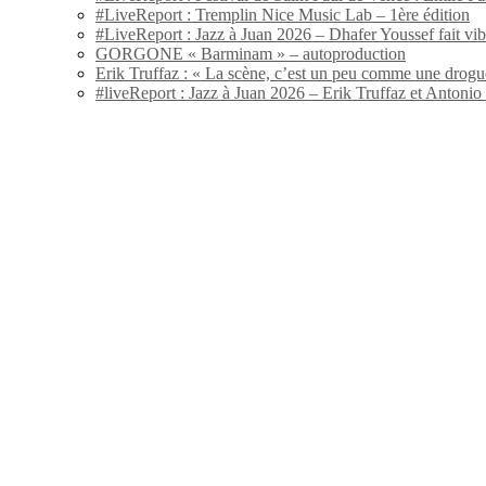
#LiveReport : Tremplin Nice Music Lab – 1ère édition
#LiveReport : Jazz à Juan 2026 – Dhafer Youssef fait vi
GORGONE « Barminam » – autoproduction
Erik Truffaz : « La scène, c’est un peu comme une drogu
#liveReport : Jazz à Juan 2026 – Erik Truffaz et Anton