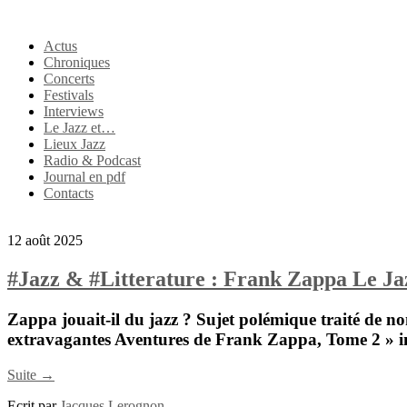
Actus
Chroniques
Concerts
Festivals
Interviews
Le Jazz et…
Lieux Jazz
Radio & Podcast
Journal en pdf
Contacts
12 août 2025
#Jazz & #Litterature : Frank Zappa Le Jaz
Zappa
jouait-il du jazz ? Sujet polémique traité de n
extravagantes Aventures de Frank Zappa, Tome 2 » i
Suite →
Ecrit par
Jacques Lerognon