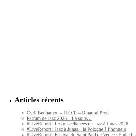
Articles récents
Cyril Benhamou – H.O.T. – Binaural Prod
Parfum de Jazz 2026 – La suite…
#LiveReport : Les miscellanées de Jazz à Junas 2026
#LiveReport : Jazz à Junas – la Pologne à l’honneur
#LiveReport : Festival de Saint Paul de Vence : Emile Par