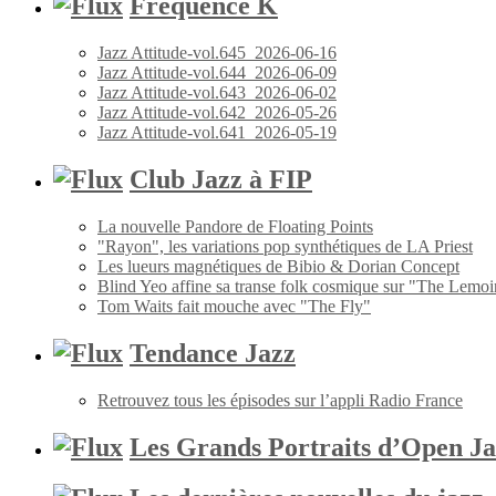
Fréquence K
Jazz Attitude-vol.645_2026-06-16
Jazz Attitude-vol.644_2026-06-09
Jazz Attitude-vol.643_2026-06-02
Jazz Attitude-vol.642_2026-05-26
Jazz Attitude-vol.641_2026-05-19
Club Jazz à FIP
La nouvelle Pandore de Floating Points
"Rayon", les variations pop synthétiques de LA Priest
Les lueurs magnétiques de Bibio & Dorian Concept
Blind Yeo affine sa transe folk cosmique sur "The Lemoi
Tom Waits fait mouche avec "The Fly"
Tendance Jazz
Retrouvez tous les épisodes sur l’appli Radio France
Les Grands Portraits d’Open Ja