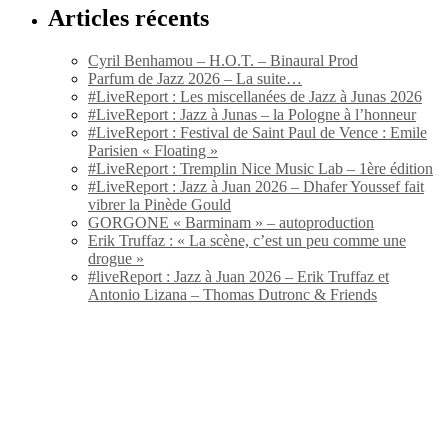
Articles récents
Cyril Benhamou – H.O.T. – Binaural Prod
Parfum de Jazz 2026 – La suite…
#LiveReport : Les miscellanées de Jazz à Junas 2026
#LiveReport : Jazz à Junas – la Pologne à l’honneur
#LiveReport : Festival de Saint Paul de Vence : Emile
Parisien « Floating »
#LiveReport : Tremplin Nice Music Lab – 1ère édition
#LiveReport : Jazz à Juan 2026 – Dhafer Youssef fait
vibrer la Pinède Gould
GORGONE « Barminam » – autoproduction
Erik Truffaz : « La scène, c’est un peu comme une
drogue »
#liveReport : Jazz à Juan 2026 – Erik Truffaz et
Antonio Lizana – Thomas Dutronc & Friends