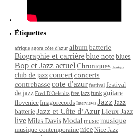
Étiquettes
album
batterie
afrique
agora côte d'azur
Biographie et carrière
blue note
blues
Bop et Jazz actuel
Chroniques
classique
concert
concerts
club de jazz
cote d'azur
contrebasse
festival
festival
de jazz
guitare
funk
free jazz
Fred D'Oelsnitz
Jazz
Jazz
Ilovenice
Imagorecords
Interviews
Jazz et Côte d’Azur
Lieux Jazz
batterie
live
Modal
musique
Miles Davis
music
nice
musique contemporaine
Nice Jazz