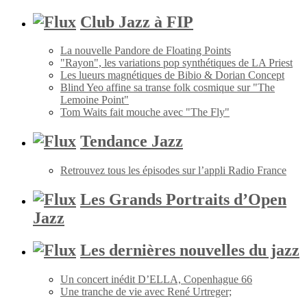
Club Jazz à FIP
La nouvelle Pandore de Floating Points
"Rayon", les variations pop synthétiques de LA Priest
Les lueurs magnétiques de Bibio & Dorian Concept
Blind Yeo affine sa transe folk cosmique sur "The
Lemoine Point"
Tom Waits fait mouche avec "The Fly"
Tendance Jazz
Retrouvez tous les épisodes sur l’appli Radio France
Les Grands Portraits d’Open
Jazz
Les dernières nouvelles du jazz
Un concert inédit D’ELLA, Copenhague 66
Une tranche de vie avec René Urtreger;