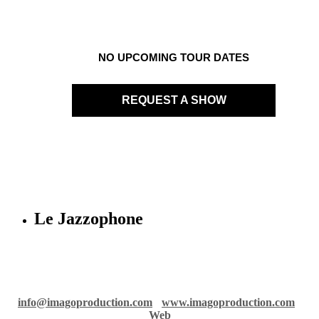
NO UPCOMING TOUR DATES
REQUEST A SHOW
Le Jazzophone
Imago records & production
36 rue Richelmi - 06300 Nice - France
info@imagoproduction.com
-
www.imagoproduction.com
-
Web