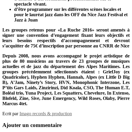
spectacle vivant.
d’être programmer sur les différentes scènes locales et
pour le lauréat jazz dans les OFF du Nice Jazz Festival et
Jazz à Juan
Les groupes retenus pour «La Ruche 2016» seront amenés à
signer une convention d’engagement fixant leurs objectifs et
leurs besoins respectifs d’accompagnement et devront
s’acquitter de 75€ d’inscription par personne au CNRR de Nice
Depuis 2008, nous avons accompagné le projet artistique de
plus de 80 musiciens au travers de 23 groupes de musiques
actuelles et de jazz du département des Alpes Maritimes. Les
groupes précédemment sélectionnés étaient : GriefJoy (ex
Quadricolor), Hyphen Hyphen, Hannah, Alpes (ex Little D Big
B), A’Jam, Ninety’s Story, HVN, Monophonic Interzone, Les
P’tits Gars Laids, Zinzirinzi, Did Koala, CSO, The Human E.T,
Boléal trio, Yuna Project, Les Squatters, Chevelure, In Extenso,
Blofeld, Zine, Sive, June Emergency, Wild Roses, Olaby, Pierre
Marcus 4tet.
Ecrit par
Imago records & production
Ajouter un commentaire