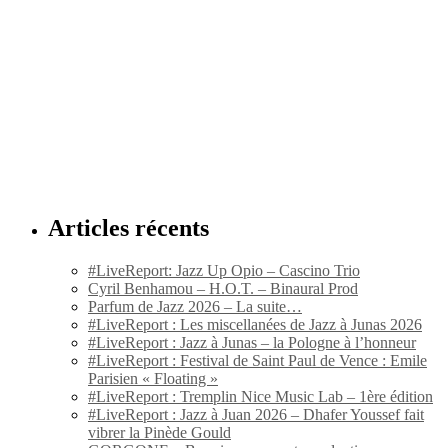
Articles récents
#LiveReport: Jazz Up Opio – Cascino Trio
Cyril Benhamou – H.O.T. – Binaural Prod
Parfum de Jazz 2026 – La suite…
#LiveReport : Les miscellanées de Jazz à Junas 2026
#LiveReport : Jazz à Junas – la Pologne à l’honneur
#LiveReport : Festival de Saint Paul de Vence : Emile
Parisien « Floating »
#LiveReport : Tremplin Nice Music Lab – 1ère édition
#LiveReport : Jazz à Juan 2026 – Dhafer Youssef fait
vibrer la Pinède Gould