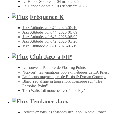
La Bande Sonore du 04 mars 2026
La Bande Sonore du 03 décembre 2025
Fréquence K
Jazz Attitude-vol.645_2026-06-16
Jazz Attitude-vol.644_2026-06-09
Jazz Attitude-vol.643_2026-06-02
Jazz Attitude-vol.642_2026-05-26
Jazz Attitude-vol.641_2026-05-19
Club Jazz à FIP
La nouvelle Pandore de Floating Points
"Rayon", les variations pop synthétiques de LA Priest
Les lueurs magnétiques de Bibio & Dorian Concept
Blind Yeo affine sa transe folk cosmique sur "The
Lemoine Point"
Tom Waits fait mouche avec "The Fly"
Tendance Jazz
Retrouvez tous les épisodes sur l’appli Radio France