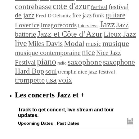
cote d'azur
contrebasse
festival
festival
de jazz
guitare
funk
free jazz
Fred D'Oelsnitz
Jazz
Jazz
Ilovenice
Imagorecords
Interviews
Jazz et Côte d’Azur
Lieux Jazz
batterie
live
Modal
musique
Miles Davis
music
nice
musique contemporaine
Nice Jazz
piano
saxophone
saxophone
Festival
radio
Hard Bop
soul
tremplin nice jazz festival
trompette
usa
voix
Les concerts Jazz et +
Track
to get concert, live stream and tour
updates.
Upcoming Dates
Past Dates