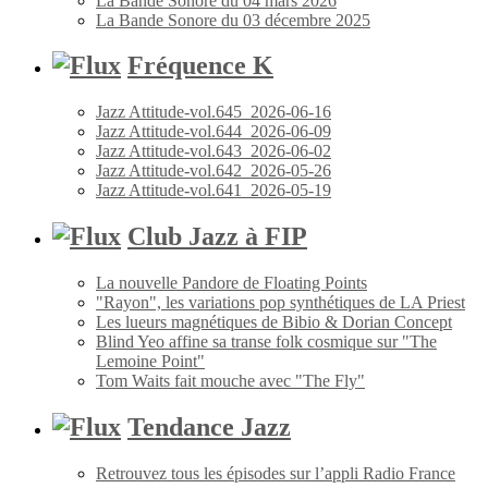
La Bande Sonore du 04 mars 2026
La Bande Sonore du 03 décembre 2025
Fréquence K
Jazz Attitude-vol.645_2026-06-16
Jazz Attitude-vol.644_2026-06-09
Jazz Attitude-vol.643_2026-06-02
Jazz Attitude-vol.642_2026-05-26
Jazz Attitude-vol.641_2026-05-19
Club Jazz à FIP
La nouvelle Pandore de Floating Points
"Rayon", les variations pop synthétiques de LA Priest
Les lueurs magnétiques de Bibio & Dorian Concept
Blind Yeo affine sa transe folk cosmique sur "The
Lemoine Point"
Tom Waits fait mouche avec "The Fly"
Tendance Jazz
Retrouvez tous les épisodes sur l’appli Radio France