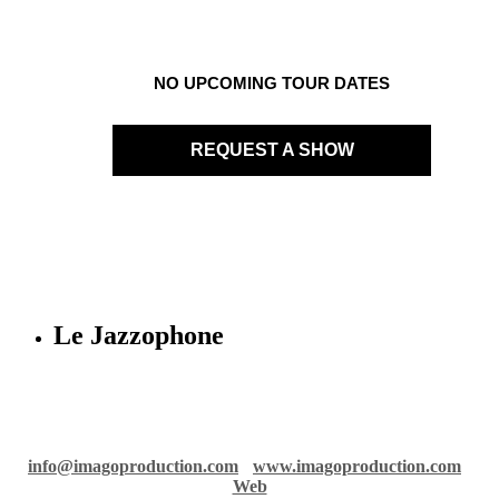
NO UPCOMING TOUR DATES
REQUEST A SHOW
Le Jazzophone
Imago records & production
36 rue Richelmi - 06300 Nice - France
info@imagoproduction.com
-
www.imagoproduction.com
-
Web