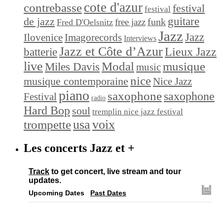
cote d'azur
contrebasse
festival
festival
de jazz
guitare
funk
free jazz
Fred D'Oelsnitz
Jazz
Jazz
Ilovenice
Imagorecords
Interviews
Jazz et Côte d’Azur
Lieux Jazz
batterie
live
Modal
musique
Miles Davis
music
nice
musique contemporaine
Nice Jazz
piano
saxophone
saxophone
Festival
radio
Hard Bop
soul
tremplin nice jazz festival
trompette
usa
voix
Les concerts Jazz et +
Track
to get concert, live stream and tour
updates.
Upcoming Dates
Past Dates