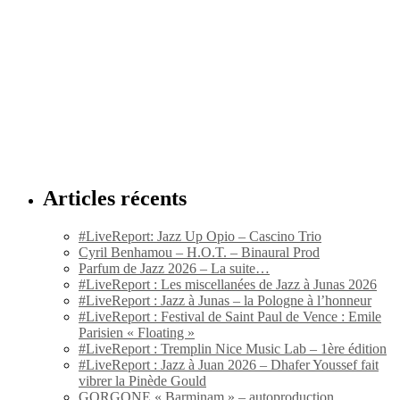
Articles récents
#LiveReport: Jazz Up Opio – Cascino Trio
Cyril Benhamou – H.O.T. – Binaural Prod
Parfum de Jazz 2026 – La suite…
#LiveReport : Les miscellanées de Jazz à Junas 2026
#LiveReport : Jazz à Junas – la Pologne à l’honneur
#LiveReport : Festival de Saint Paul de Vence : Emile
Parisien « Floating »
#LiveReport : Tremplin Nice Music Lab – 1ère édition
#LiveReport : Jazz à Juan 2026 – Dhafer Youssef fait
vibrer la Pinède Gould
GORGONE « Barminam » – autoproduction