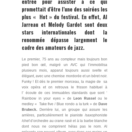
entrée pour assister à ce qui
promettait d’être l’une des soirées les
plus « Hot » du festival. En effet
, Al
Jarreau
et
Melody Gardot
sont deux
stars internationales dont la
renommée dépasse largement le
cadre des amateurs de jazz.
Le premier, 75 ans au compteur mais toujours bon
pied bon œil, malgré un AVC qui l’immobilisa
plusieurs mois, apparut toujours aussi svelte et
élégant, avec une chemise mordorée et un béret noir.
Funky ! Et dés le premier morceau, la magie de sa
voix opéra et on retrouva le frisson habituel à
l’ écoute de ces immuables standards que sont ‘
Rainbow in your eyes » de
Leon Russel
ou le
medley « Take five / Blue rondo a la turk » de
Dave
Brubeck.
Derrière lui, un groupe qui assure les
arrières, particulièrement le pianiste /saxophoniste
/chef d’orchestre au crane rasé et à la barbe blanche
dont nous ne comprirent hélas pas le nom. Al