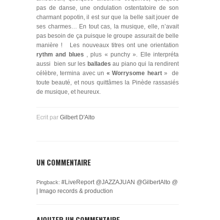
pas de danse, une ondulation ostentatoire de son
charmant popotin, il est sur que la belle sait jouer de
ses charmes… En tout cas, la musique, elle, n’avait
pas besoin de ça puisque le groupe assurait de belle
manière ! Les nouveaux titres ont une orientation
rythm and blues
, plus « punchy ». Elle interpréta
aussi bien sur les
ballades
au piano qui la rendirent
célèbre, termina avec un
« Worrysome heart
» de
toute beauté, et nous quittâmes la Pinède rassasiés
de musique, et heureux.
Ecrit par
Gilbert D'Alto
UN COMMENTAIRE
‪#‎LiveReport‬ @JAZZAJUAN @GilbertAlto @
Pingback:
| Imago records & production
AJOUTER UN COMMENTAIRE