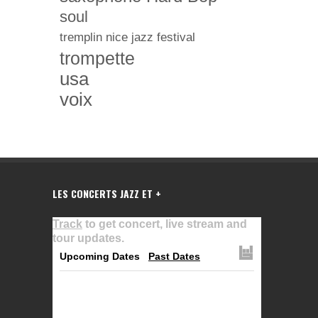
soul
tremplin nice jazz festival
trompette
usa
voix
LES CONCERTS JAZZ ET +
Track
to get concert, live stream and
tour updates.
Upcoming Dates
Past Dates