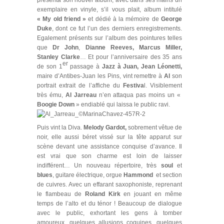
présenta son nouvel album, avec dans ses mains un
exemplaire en vinyle, s’il vous plait, album intitulé
« My old friend »
et dédié à la mémoire de
George
Duke
, dont ce fut l’un des derniers enregistrements.
Egalement présents sur l’album des pointures telles
que
Dr John
,
Dianne Reeves,
Marcus Miller,
Stanley Clarke
… Et pour l’anniversaire des 35 ans
er
de son 1
passage à
Jazz à Juan,
Jean Léonetti,
maire d’Antibes-Juan les Pins, vint remettre à
Al
son
portrait extrait de l’affiche du
Festiva
l. Visiblement
très ému,
Al Jarreau
n’en attaqua pas moins un «
Boogie Down
» endiablé qui laissa le public ravi.
Puis vint la Diva.
Melody Gardot,
sobrement vêtue de
noir, elle aussi béret vissé sur la tête apparut sur
scène devant une assistance conquise d’avance. Il
est vrai que son charme est loin de laisser
indifférent… Un nouveau répertoire, très
soul
et
blues
, guitare électrique, orgue
Hammond
et section
de cuivres. Avec un effarant saxophoniste, reprenant
le flambeau de
Roland Kirk
en jouant en même
temps de l’alto et du ténor ! Beaucoup de dialogue
avec le public, exhortant les gens à tomber
amoureux, quelques allusions coquines, quelques