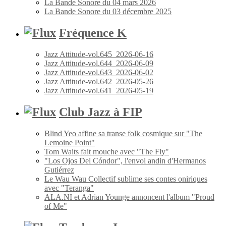
La Bande Sonore du 04 mars 2026
La Bande Sonore du 03 décembre 2025
Fréquence K
Jazz Attitude-vol.645_2026-06-16
Jazz Attitude-vol.644_2026-06-09
Jazz Attitude-vol.643_2026-06-02
Jazz Attitude-vol.642_2026-05-26
Jazz Attitude-vol.641_2026-05-19
Club Jazz à FIP
Blind Yeo affine sa transe folk cosmique sur "The
Lemoine Point"
Tom Waits fait mouche avec "The Fly"
"Los Ojos Del Cóndor", l'envol andin d'Hermanos
Gutiérrez
Le Wau Wau Collectif sublime ses contes oniriques
avec "Teranga"
ALA.NI et Adrian Younge annoncent l'album "Proud
of Me"