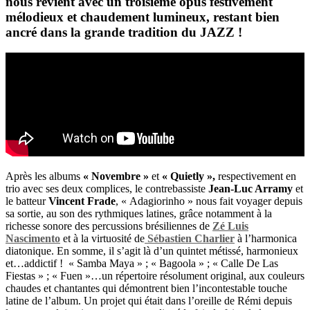
nous revient avec un troisième opus festivement
mélodieux et chaudement lumineux, restant bien
ancré dans la grande tradition du JAZZ !
Après les albums
« Novembre »
et
« Quietly »,
respectivement en
trio avec ses deux complices, le contrebassiste
Jean-Luc Arramy
et
le batteur
Vincent Frade
, « Adagiorinho » nous fait voyager depuis
sa sortie, au son des rythmiques latines, grâce notamment à la
richesse sonore des percussions brésiliennes de
Zé Luis
Nascimento
et à la virtuosité de
Sébastien Charlier
à l’harmonica
diatonique. En somme, il s’agit là d’un quintet métissé, harmonieux
et…addictif ! « Samba Maya » ; « Bagoola » ; « Calle De Las
Fiestas » ; « Fuen »…un répertoire résolument original, aux couleurs
chaudes et chantantes qui démontrent bien l’incontestable touche
latine de l’album. Un projet qui était dans l’oreille de Rémi depuis