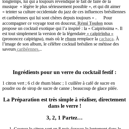
longtemps, lui qui a toujours revendiqué le fait de faire de la
musique « légère le plus sérieusement possible », et qui dit aimer
« teinter sa culture occidentale du jazz de ces influences brésiliennes
et caribéennes qui lui sont chères depuis toujours » . Pour
accompagner ce voyage tout en douceur,
Rémi Toulon
nous
propose un cocktail exotique qui l’a inspiré : la « Caipirissima ». Il
est tout simplement la version de la légendaire
« caïpirinha »
(prononcez caïpirigna), mais où le
rhum
remplace la
cachaça
. À
l’image de son album, le célèbre cocktail brésilien se métisse des
saveurs
caribéennes.
..
Ingrédients pour un verre du cocktail festif :
1 citron vert ; 6 cl de rhum blanc ; 1 cuillère à café de sucre en
poudre ou de sirop de sucre de canne ; beaucoup de glace pilée.
La Préparation est très simple à réaliser, directement
dans le verre !
3, 2, 1 Partez…
Coupez le citron vert en 8 puis écrasez-le lentement dans le