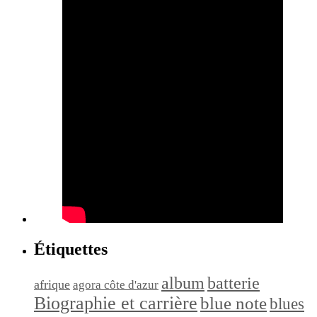
Étiquettes
album
batterie
afrique
agora côte d'azur
Biographie et carrière
blue note
blues