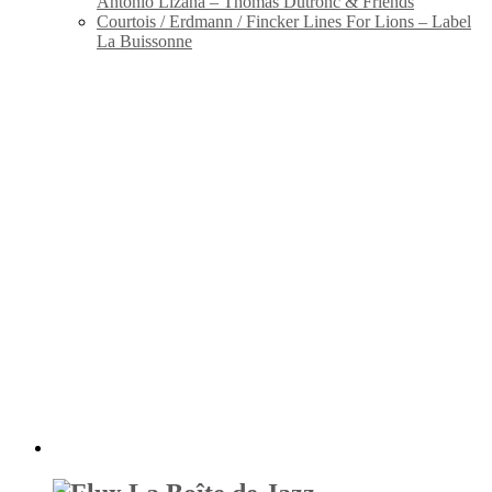
Antonio Lizana – Thomas Dutronc & Friends
Courtois / Erdmann / Fincker Lines For Lions – Label
La Buissonne