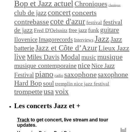
Bop et Jazz actuel
Chroniques
classique
concert
concerts
club de jazz
cote d'azur
contrebasse
festival
festival
de jazz
guitare
funk
free jazz
Fred D'Oelsnitz
Jazz
Jazz
Ilovenice
Imagorecords
Interviews
Jazz et Côte d’Azur
Lieux Jazz
batterie
live
Modal
musique
Miles Davis
music
nice
musique contemporaine
Nice Jazz
piano
saxophone
saxophone
Festival
radio
Hard Bop
soul
tremplin nice jazz festival
trompette
usa
voix
Les concerts Jazz et +
Track
to get concert, live stream and tour
updates.