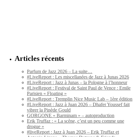
Articles récents
Parfum de Jazz 2026 – La suite…
#LiveReport : Les miscellanées de Jazz à Junas 2026
#LiveReport : Jazz à Junas – la Pologne à l’honneur
#LiveReport : Festival de Saint Paul de Vence : Emile
Parisien « Floating »
#LiveReport : Tremplin Nice Music Lab – 1ère édition
#LiveReport : Jazz à Juan 2026 – Dhafer Youssef fait
vibrer la Pinède Gould
GORGONE « Barminam » – autoproduction
Erik Truffaz : « La scène, c’est un peu comme une
drogue »
#liveReport : Jazz à Juan 2026 – Erik Truffaz et