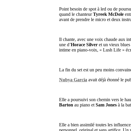
Point besoin de spot à led ou de poursui
quand le chanteur
Tyreek McDole
ent
avant de prendre le micro et deux inst
Il chante, avec une voix chaude aux in
une d’
Horace Silver
et un vieux blues
intime en piano-voix, « Lush Life » écr
La fin du set est un peu moins convainca
Nubya Garcia
avait déjà étonné le pu
Elle a poursuivi son chemin vers le hau
Barton
au piano et
Sam Jones
à la bat
Elle a bien assimilé toutes les influence
personnel, original et sans artifice. U