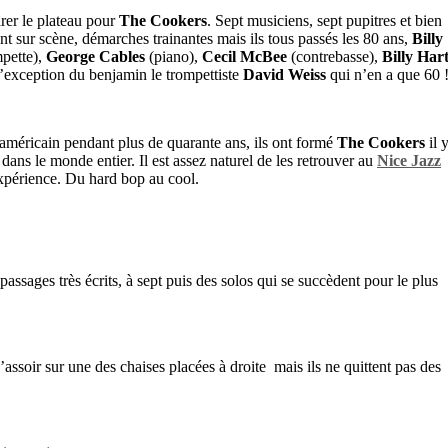
arer le plateau pour
The Cookers
. Sept musiciens, sept pupitres et bien
ent sur scène, démarches trainantes mais ils tous passés les 80 ans,
Billy
pette),
George Cables
(piano),
Cecil McBee
(contrebasse),
Billy Har
l’exception du benjamin le trompettiste
David Weiss
qui n’en a que 60 
 américain pendant plus de quarante ans, ils ont formé
The Cookers
il 
 dans le monde entier. Il est assez naturel de les retrouver au
Nice Jazz
expérience. Du hard bop au cool.
assages très écrits, à sept puis des solos qui se succèdent pour le plus
assoir sur une des chaises placées à droite mais ils ne quittent pas des