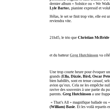
dernier album « Solstice ou « We Walk 
Lyle Barto
n, pianiste expressif et volu
Hélas, le set se finit trop vite, elle e
reviendra vite.
21h45, le trio que
Christian McBride
et du batteur
Greg Hutchinson
va célé
Une trop courte heure pour évoquer un 
grands (
Ella, Dizzie, Bird, Oscar Pet
bien habillés, sont en tenue
casual,
selo
avion qu’eux. Cela ne les empêche nul
ravive des souvenirs à une partie du pub
parents.
Greg Hutchinson
a une frappe
« That’s All » magnifique ballade ou 
(William) Basie
. Et les voilà repartis e