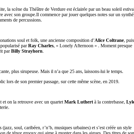
te, la scène du Théâtre de Verdure est éclairée par un beau soleil estiva
re avec son groupe.Il commence par jouer quelques notes sur un synthé
ruments de percussions.
tonations soul et folk, une ancienne composition d’
Alice Coltrane
, puis
 popularisé par
Ray Charles
, « Lonely Afternoon » . Moment presque
it par
Billy Strayhorn
.
nte, plus sirupeuse. Mais il n’a que 25 ans, laissons-lui le temps.
blic lors de son premier passage, sur cette même scène, en 2019.
t et on la retrouve avec un quartet
Mark Luthert
à la contrebasse,
Lyl
terie.
s (jazz, soul, caribéen, r’n’b, musiques urbaines) et s’est créée un style
n son de ténor groovy qui aime à monter dans les aigues. Des titres de so