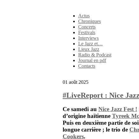
Actus
Chroniques
Concerts
Festivals
Interviews
Le Jazz et…
Lieux Jazz
Radio & Podcast
Journal en pdf
Contacts
01 août 2025
#LiveReport : Nice Jazz
Ce samedi au
Nice Jazz Fest !
d’origine haïtienne
Tyreek Mc
Puis en deuxième partie de soi
longue carrière ; le trio de
Chr
Cookers
.