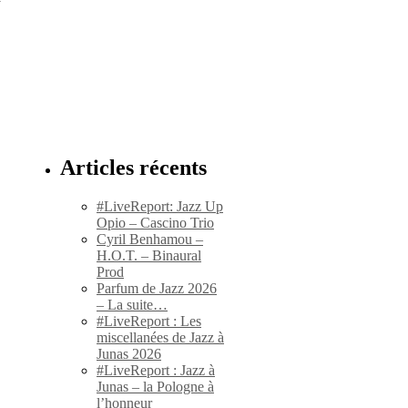
Articles récents
#LiveReport: Jazz Up
Opio – Cascino Trio
Cyril Benhamou –
H.O.T. – Binaural
Prod
Parfum de Jazz 2026
– La suite…
#LiveReport : Les
miscellanées de Jazz à
Junas 2026
#LiveReport : Jazz à
Junas – la Pologne à
l’honneur