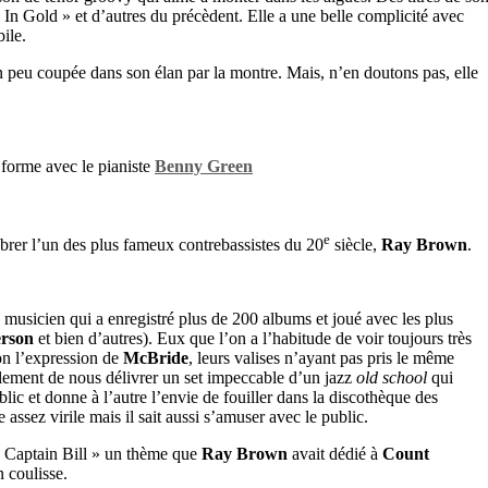
In Gold » et d’autres du précèdent. Elle a une belle complicité avec
bile.
st un peu coupée dans son élan par la montre. Mais, n’en doutons pas, elle
forme avec le pianiste
Benny Green
e
brer l’un des plus fameux contrebassistes du 20
siècle,
Ray Brown
.
musicien qui a enregistré plus de 200 albums et joué avec les plus
erson
et bien d’autres). Eux que l’on a l’habitude de voir toujours très
n l’expression de
McBride
, leurs valises n’ayant pas pris le même
lement de nous délivrer un set impeccable d’un jazz
old school
qui
lic et donne à l’autre l’envie de fouiller dans la discothèque des
 assez virile mais il sait aussi s’amuser avec le public.
« Captain Bill » un thème que
Ray Brown
avait dédié à
Count
n coulisse.