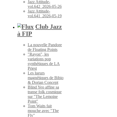
Jazz Attitude-
vol.642_2026-05-26
Jazz Attitude-
vol.641_2026-05-19
Club Jazz
à FIP
La nouvelle Pandore
de Floating Points
"Rayon", les
variations pop
synthétiques de LA
Priest
Les lueurs
magnétiques de Bibio
& Dorian Concept
Blind Yeo affine sa
transe folk cosmique
sur "The Lemoine
Point"
Tom Waits fait
mouche avec "The
Fly"