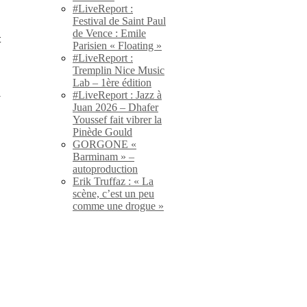
#LiveReport :
Festival de Saint Paul
de Vence : Emile
t
Parisien « Floating »
!
#LiveReport :
Tremplin Nice Music
Lab – 1ère édition
#LiveReport : Jazz à
y
Juan 2026 – Dhafer
Youssef fait vibrer la
Pinède Gould
GORGONE «
Barminam » –
autoproduction
Erik Truffaz : « La
scène, c’est un peu
comme une drogue »