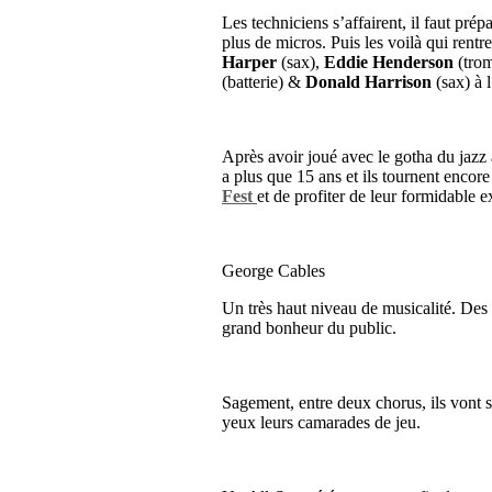
Les techniciens s’affairent, il faut prép
plus de micros. Puis les voilà qui rentr
Harper
(sax),
Eddie Henderson
(trom
(batterie) &
Donald Harrison
(sax) à 
Après avoir joué avec le gotha du jazz
a plus que 15 ans et ils tournent encore
Fest
et de profiter de leur formidable 
George Cables
Un très haut niveau de musicalité. Des p
grand bonheur du public.
Sagement, entre deux chorus, ils vont s’
yeux leurs camarades de jeu.