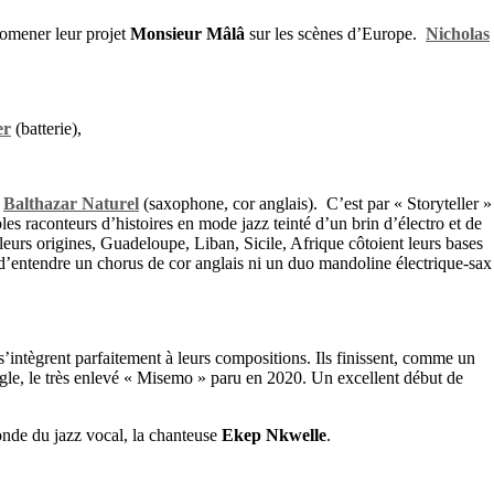
romener leur projet
Monsieur Mâlâ
sur les scènes d’Europe.
Nicholas
er
(batterie),
t
Balthazar Naturel
(saxophone, cor anglais). C’est par « Storyteller »
ables raconteurs d’histoires en mode jazz teinté d’un brin d’électro et de
eurs origines, Guadeloupe, Liban, Sicile, Afrique côtoient leurs bases
nt d’entendre un chorus de cor anglais ni un duo mandoline électrique-sax
 s’intègrent parfaitement à leurs compositions. Ils finissent, comme un
ngle, le très enlevé « Misemo » paru en 2020. Un excellent début de
nde du jazz vocal, la chanteuse
Ekep Nkwelle
.