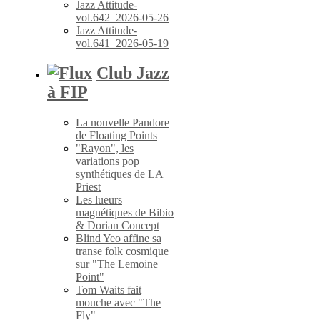
Jazz Attitude-
vol.642_2026-05-26
Jazz Attitude-
vol.641_2026-05-19
Club Jazz
à FIP
La nouvelle Pandore
de Floating Points
"Rayon", les
variations pop
synthétiques de LA
Priest
Les lueurs
magnétiques de Bibio
& Dorian Concept
Blind Yeo affine sa
transe folk cosmique
sur "The Lemoine
Point"
Tom Waits fait
mouche avec "The
Fly"