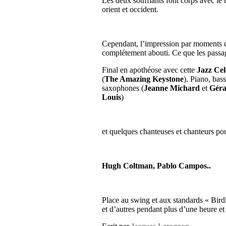
Les deux soufflants font corps avec le t
orient et occident.
Cependant, l’impression par moments qu
complétement abouti. Ce que les passa
Final en apothéose avec cette
Jazz Cel
(
The Amazing Keystone
). Piano, bass
saxophones (
Jeanne Michard
et
Géra
Louis
)
et quelques chanteuses et chanteurs pou
Hugh Coltman, Pablo Campos..
Place au swing et aux standards « Bir
et d’autres pendant plus d’une heure e