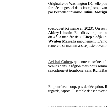
Originaire de Washington DC, elle pour
formée au gospel dans les églises, avant
par l’excellent pianiste
Julius Rodrigu
(découvert ici même en 2023). On revie
Abbey Lincoln
. Elle dit avoir pour m
du « à la manière de ».
Ekep
a déjà un
Wynton Marsalis
impunément. L’émotio
remercie sa maman assise juste devant 
Avishai Cohen
,
qui entre en scène, n’a
venues dans la région mais nous somm
saxophone et trombone, sans
Roni Ka
Et, pour beaucoup, pas de déception. Il
regarde, tapote. Il semble danser avec 