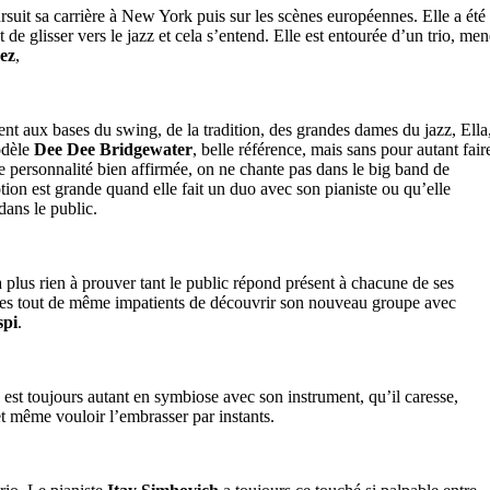
suit sa carrière à New York puis sur les scènes européennes. Elle a été
 de glisser vers le jazz et cela s’entend. Elle est entourée d’un trio, men
ez
,
nt aux bases du swing, de la tradition, des grandes dames du jazz, Ella
odèle
Dee Dee Bridgewater
, belle référence, mais sans pour autant fair
e personnalité bien affirmée, on ne chante pas dans le big band de
n est grande quand elle fait un duo avec son pianiste ou qu’elle
dans le public.
 plus rien à prouver tant le public répond présent à chacune de ses
es tout de même impatients de découvrir son nouveau groupe avec
spi
.
 est toujours autant en symbiose avec son instrument, qu’il caresse,
et même vouloir l’embrasser par instants.