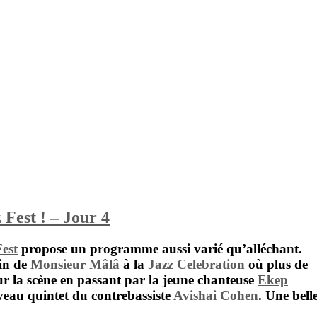
 Fest ! – Jour 4
Fest
propose un programme aussi varié qu’alléchant.
ain de
Monsieur Mâlâ
à la
Jazz Celebration
où plus de
ur la scène en passant par la jeune chanteuse
Ekep
veau quintet du contrebassiste
Avishai Cohen
. Une bell