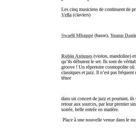
Les cinq musiciens de continuent de p
Vella
(claviers)
Swaéli Mbappé
(basse),
Yoann Dani
Robin Antunes
(violon, mandoline) e
qu’ils débutent le set. Ils sont de vérit
groove ! Un répertoire cosmopolite où l
classiques et jazz. Il n’est pas fréque
ténor
dans un concert de jazz et pourtant, ils
retour aux sources, par leur premier si
soirée, belle entrée en matière.
Place à une nouvelle venue dans le mo