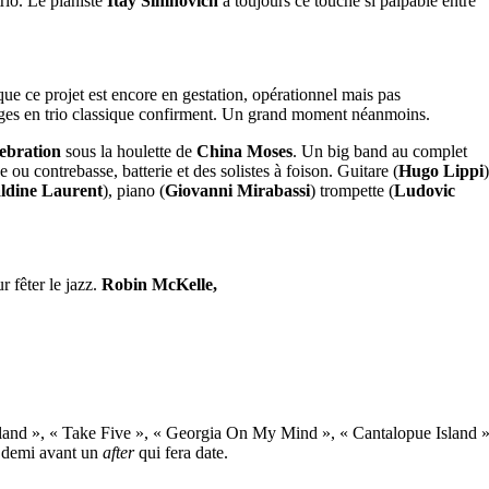
rio. Le pianiste
Itay Simhovich
a toujours ce touché si palpable entre
e ce projet est encore en gestation, opérationnel mais pas
ges en trio classique confirment. Un grand moment néanmoins.
ebration
sous la houlette de
China Moses
. Un big band au complet
e ou contrebasse, batterie et des solistes à foison. Guitare (
Hugo Lippi
)
ldine Laurent
), piano (
Giovanni Mirabassi
) trompette (
Ludovic
r fêter le jazz.
Robin McKelle,
dland », « Take Five », « Georgia On My Mind », « Cantalopue Island 
t demi avant un
after
qui fera date.