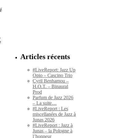
é
,
e
Articles récents
#LiveReport: Jazz Up
Opio – Cascino Trio
Cyril Benhamou –
H.O.T. – Binaural
Prod
Parfum de Jazz 2026
– La suite…
#LiveReport : Les
miscellanées de Jazz à
Junas 2026
#LiveReport : Jazz à
Junas – la Pologne à
l’honneur