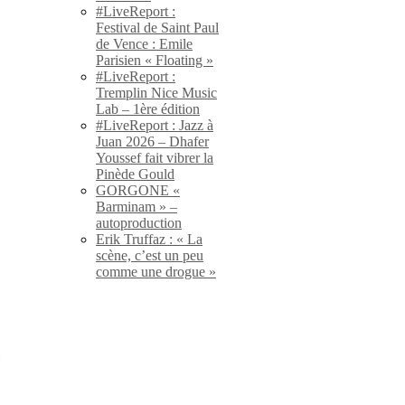
#LiveReport :
Festival de Saint Paul
de Vence : Emile
Parisien « Floating »
#LiveReport :
Tremplin Nice Music
Lab – 1ère édition
#LiveReport : Jazz à
Juan 2026 – Dhafer
Youssef fait vibrer la
Pinède Gould
GORGONE «
Barminam » –
autoproduction
Erik Truffaz : « La
scène, c’est un peu
comme une drogue »
»