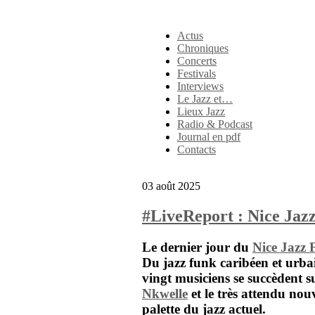
Actus
Chroniques
Concerts
Festivals
Interviews
Le Jazz et…
Lieux Jazz
Radio & Podcast
Journal en pdf
Contacts
03 août 2025
#LiveReport : Nice Jazz
Le dernier jour du
Nice Jazz 
Du jazz funk caribéen et urb
vingt musiciens se succèdent s
Nkwelle
et le très attendu nou
palette du jazz actuel.